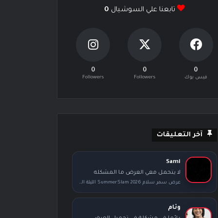
تابعنا علي السوشيال
0
0
0
0
فيس بوك
Followers
Followers
آخر التعليقات
Sami
لا يتحمل معي العرض ما المشكله
عرض سمر سلام SummerSlam 2026 الليلة الثانية كامل مترجم
وئام