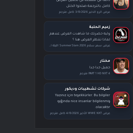
دائما في مشكلة في تحميل العرض
كامل بالترجمة صلحوا الخلل
عرض الرو الاخير 3/8/2026 كامل مترجم
زعيم الحلبة
وليه حضرتك ما شاهدت العرض عندهم
لماذا تنتظر العرض هنا ؟
عرض سمر سلام SummerSlam 2026 الليلة الأولى كامل مترجم
مختار
جميل جدا جدا
PART 1 HD NXT 4 مترجم
شركات تشطيبات وديكور
Yazınız için teşekkürler. Bu bilgiler
ışığında nice insanlar bilgilenmiş
olacaktır.
عرض WWE NXT الأخير 4/8/2026 كامل مترجم