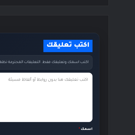
اكتب تعليقك
اكتب اسمك وتعليقك فقط. التعليقات المحترمة تظهر مب
ت
ع
ل
ي
ق
ك
اسمك
*
*