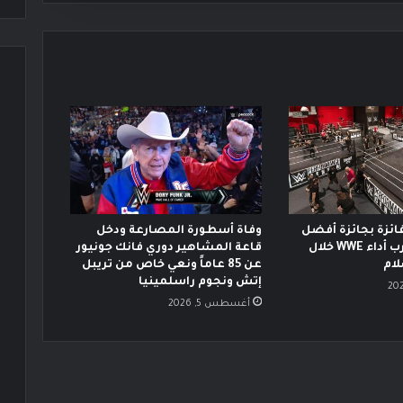
ئزة بجائزة أفضل
وفاة أسطورة المصارعة ودخل
موهبة في تجارب أداء WWE خلال
قاعة المشاهير دوري فانك جونيور
ام
عن 85 عاماً ونعي خاص من تريبل
إتش ونجوم راسلمينيا
أغسطس 5, 2026