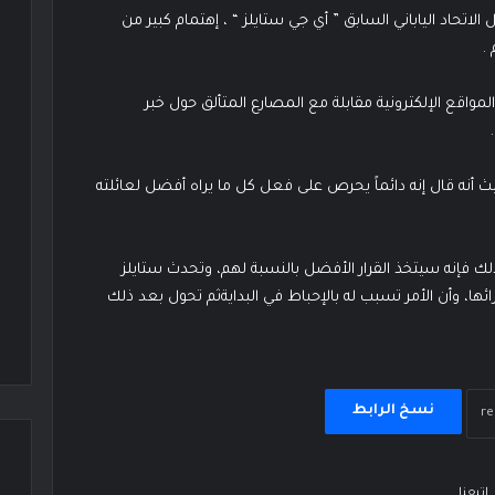
ي TNA المصارع الكبير وبطل الاتحاد الياباني السابق ” أي جي ستايلز “ ، إهتمام كبير من
.
واقع الإلكترونية مقابلة مع المصارع المتألق حول خبر
ث أنه قال إنه دائماً يحرص على فعل كل ما يراه أفضل لعائلته
لك فإنه سيتخذ القرار الأفضل بالنسبة لهم، وتحدث ستايلز
ختيار WWE له من مصارعي WCW بعد شرائها، وأن الأمر تسبب له بالإحباط في البدايةثم تحول بعد ذلك
نسخ الرابط
إتبعنا