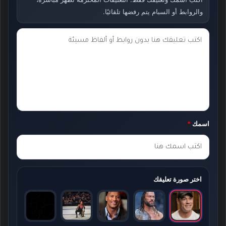
والروابط أو السبام يتم رفضها تلقائيًا.
ت
ع
ل
ي
ق
ك
اسمك
*
*
اختر صورة تعليقك