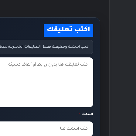
اكتب تعليقك
اكتب اسمك وتعليقك فقط. التعليقات المحترمة تظهر مب
ت
ع
ل
ي
ق
ك
اسمك
*
*