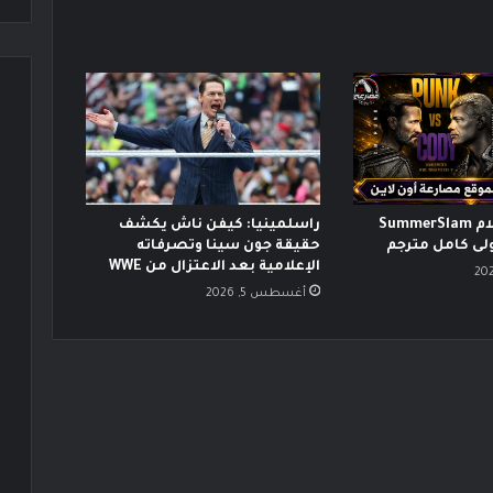
عرض سمر سلام SummerSlam
راسلمينيا: كيفن ناش يكشف
حقيقة جون سينا وتصرفاته
الإعلامية بعد الاعتزال من WWE
أغسطس 5, 2026