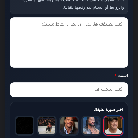
والروابط أو السبام يتم رفضها تلقائيًا.
ت
ع
ل
ي
ق
ك
اسمك
*
*
اختر صورة تعليقك