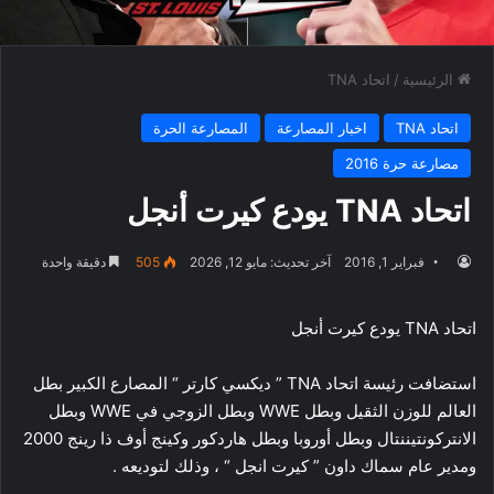
الرئيسية
/
اتحاد TNA
اتحاد TNA
اخبار المصارعة
المصارعة الحرة
مصارعة حرة 2016
اتحاد TNA يودع كيرت أنجل
فبراير 1, 2016
آخر تحديث: مايو 12, 2026
505
دقيقة واحدة
اتحاد TNA يودع كيرت أنجل
استضافت رئيسة اتحاد TNA ” ديكسي كارتر “ المصارع الكبير بطل
العالم للوزن الثقيل وبطل WWE وبطل الزوجي في WWE وبطل
الانتركونتيننتال وبطل أوروبا وبطل هاردكور وكينج أوف ذا رينج 2000
ومدير عام سماك داون ” كيرت انجل “ ، وذلك لتوديعه .