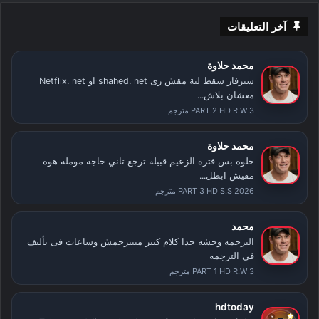
آخر التعليقات
محمد حلاوة
سيرفار سقط لية مقش زى shahed. net او Netflix. net
معشان بلاش...
PART 2 HD R.W 3 مترجم
محمد حلاوة
حلوة بس فترة الزعيم قبيلة ترجع تاني حاجة موملة هوة
مفيش ابطل...
PART 3 HD S.S 2026 مترجم
محمد
الترجمه وحشه جدا كلام كتير مبيترجمش وساعات فى تأليف
فى الترجمه
PART 1 HD R.W 3 مترجم
hdtoday