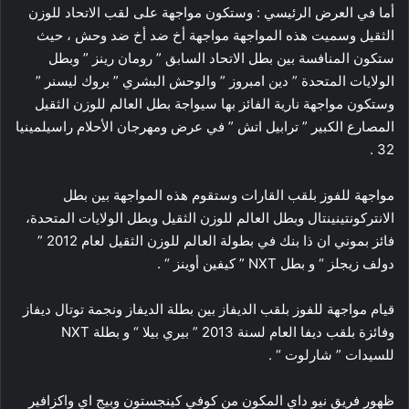
أما في العرض الرئيسي : وستكون مواجهة على لقب الاتحاد للوزن
الثقيل وسميت هذه المواجهة مواجهة أخ ضد أخ ضد وحش ، حيث
ستكون المنافسة بين بطل الاتحاد السابق ” رومان رينز ” وبطل
الولايات المتحدة ” دين امبروز ” والوحش البشري ” بروك ليسنر ”
وستكون مواجهة نارية الفائز بها سيواجة بطل العالم للوزن الثقيل
المصارع الكبير ” ترابيل اتش ” في عرض ومهرجان الأحلام راسيلمينيا
32 .
مواجهة للفوز بلقب القارات وستقوم هذه المواجهة بين بطل
الانتركونتينينتال وبطل العالم للوزن الثقيل وبطل الولايات المتحدة،
فائز بموني ان ذا بنك في بطولة العالم للوزن الثقيل لعام 2012 ”
دولف زيجلز “ و بطل NXT ” كيفين أوينز “ .
قيام مواجهة للفوز بلقب الديفاز بين بطلة الديفاز ونجمة توتال ديفاز
وفائزة بلقب ديفا العام لسنة 2013 ” بيري بيلا “ و بطلة NXT
للسيدات ” شارلوت “ .
ظهور فريق نيو داي المكون من كوفي كينجستون وبيج اي واكزافير