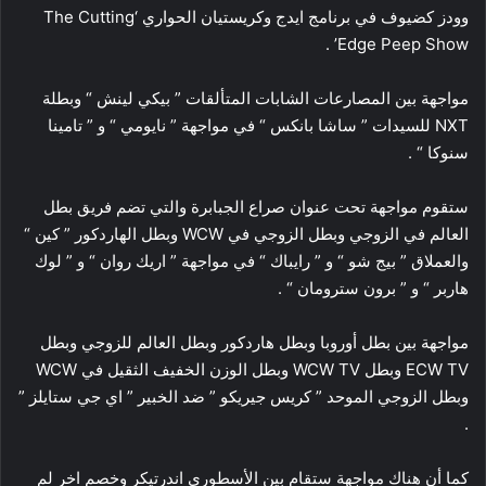
وودز كضيوف في برنامج ايدج وكريستيان الحواري ‘The Cutting
Edge Peep Show’ .
مواجهة بين المصارعات الشابات المتألقات ” بيكي لينش “ وبطلة
NXT للسيدات ” ساشا بانكس “ في مواجهة ” نايومي “ و ” تامينا
سنوكا “ .
ستقوم مواجهة تحت عنوان صراع الجبابرة والتي تضم فريق بطل
العالم في الزوجي وبطل الزوجي في WCW وبطل الهاردكور ” كين “
والعملاق ” بيج شو “ و ” رايباك “ في مواجهة ” اريك روان “ و ” لوك
هاربر “ و ” برون سترومان “ .
مواجهة بين بطل أوروبا وبطل هاردكور وبطل العالم للزوجي وبطل
ECW TV وبطل WCW TV وبطل الوزن الخفيف الثقيل في WCW
وبطل الزوجي الموحد ” كريس جيريكو ” ضد الخبير ” اي جي ستايلز ”
.
كما أن هناك مواجهة ستقام بين الأسطوري اندرتيكر وخصم اخر لم