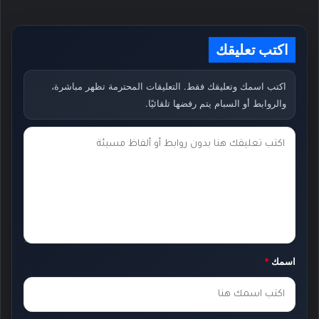
اكتب تعليقك
اكتب اسمك وتعليقك فقط. التعليقات المحترمة تظهر مباشرة،
والروابط أو السبام يتم رفضها تلقائيًا.
ت
ع
ل
ي
ق
ك
اسمك
*
*