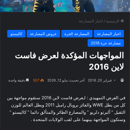
الرئيسية
/
اخبار المصارعة
اخبار المصارعة
المصارعة الحرة
عروض المصارعة
كاليستو
مصارعة حرة 2016
المواجهات المؤكدة لعرض فاست
لاين 2016
فبراير 20, 2016
آخر تحديث: مايو 12, 2026
507
دقيقة واحدة
في العرض التمهيدي : لـعرض فاست لاين 2016 ستقوم مواجهة بين
كل من بطل WWE والفائز برويال رامبل 2011 وبطل العالم للوزن
الثقيل ” ألبرتو دلريو “ والمصارع الطائر والمتألق دائما ” كاليستو “
وستكون المواجهة بينهما على لقب الولايات المتحدة .