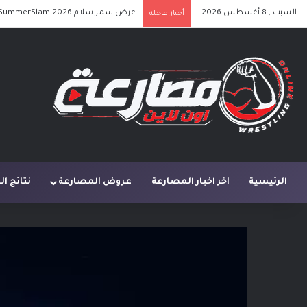
السبت , 8 أغسطس 2026
عرض سمر سلام SummerSlam 2026 الليلة الأولى كامل مترجم
أخبار عاجلة
الرئيسية
اخر اخبار المصارعة
عروض المصارعة
نتائج ا