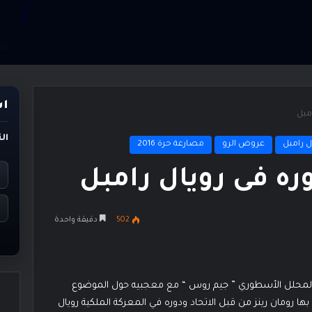
اس
امبل
ال
 رامبل
عروض الرو
مصارعة حرة 2016
دوره فى رويال رامبل
502
دقيقة واحدة
ع والمحلل الأسطوري ” جيم روس “ مع معجبيه حول الموضوع
ها رومان رينز من قبل الاتحاد ودوره في المعركة الملكية رويال