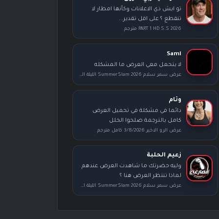
تو ايش ذي الاعلانات وكأنها امطار لا
تنقطع ؟ على اقل تقدير...
PART 1 HD S.S 2026 مترجم
Sami
لا يتحمل معي العرض ما المشكله
عرض سمر سلام SummerSlam 2026 الليلة الثانية كامل مترجم
وئام
دائما في مشكلة في تحميل العرض
كامل بالترجمة صلحوا الخلل
عرض الرو الاخير 3/8/2026 كامل مترجم
زعيم الحلبة
وليه حضرتك ما شاهدت العرض عندهم
لماذا تنتظر العرض هنا ؟
عرض سمر سلام SummerSlam 2026 الليلة الأولى كامل مترجم