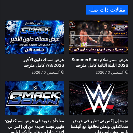
مقالات ذات صلة
عرض سمر سلام SummerSlam
عرض سماك داون الأخير
2026 الليلة الثانية كامل مترجم
7/8/2026 كامل مترجم
أغسطس 10, 2026
أغسطس 10, 2026
نجمة إن إكس تي تظهر في عرض
مفاجأة مدوية في عرض سماكداون:
سماكداون وتعلن تحالفها مع أليكسا
ظهور نجمة جديدة من إن إكس تي
بليس وشارلوت فلير
لإنقاذ شارلوت فلير وأليكسا بليس