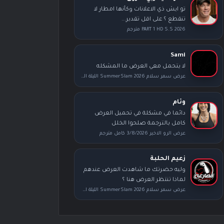
تو ايش ذي الاعلانات وكأنها امطار لا
تنقطع ؟ على اقل تقدير...
PART 1 HD S.S 2026 مترجم
Sami
لا يتحمل معي العرض ما المشكله
عرض سمر سلام SummerSlam 2026 الليلة الثانية كامل مترجم
وئام
دائما في مشكلة في تحميل العرض
كامل بالترجمة صلحوا الخلل
عرض الرو الاخير 3/8/2026 كامل مترجم
زعيم الحلبة
وليه حضرتك ما شاهدت العرض عندهم
لماذا تنتظر العرض هنا ؟
عرض سمر سلام SummerSlam 2026 الليلة الأولى كامل مترجم