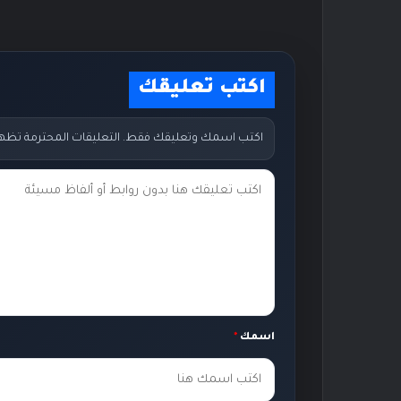
اكتب تعليقك
اكتب اسمك وتعليقك فقط. التعليقات المحترمة تظهر مب
ت
ع
ل
ي
ق
ك
اسمك
*
*