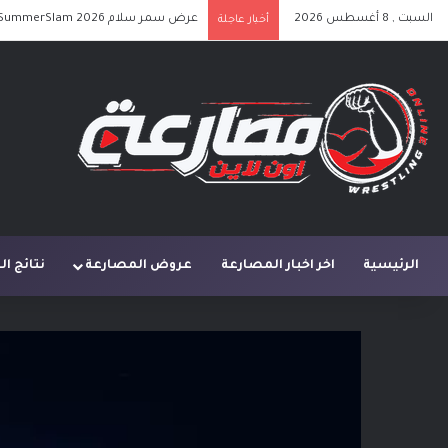
السبت , 8 أغسطس 2026
عرض سمر سلام SummerSlam 2026 الليلة الأولى كامل مترجم
أخبار عاجلة
الرئيسية
اخر اخبار المصارعة
عروض المصارعة
نتائج ا