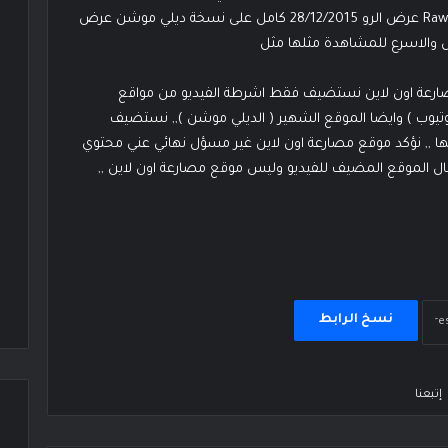
الافضل نتمني لكم مشاهدة ممتعة لعرض Raw 28/12/2015 عرض الرو 28/12/2015 كامل على نسخة ديلي موشن عرض
مصارعة اون لاين نستضيف فقط اشرطة الفيديو من مواقع
وتيوب ) وايضا الموقع الشهير ( الديلي موشن ),, نستضيف
ا ,, نؤكد موقع مصارعة اون لاين غير مسؤل نهائي عني محتوي
يسال الموقع المضيف للفيديو وليس موقع مصارعة اون لاين ,,
نسخ الرابط
إتبعنا