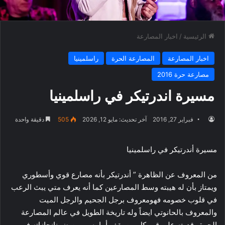
الرئيسية
/
اخبار المصارعة
اخبار المصارعة
المصارعة الحرة
راسلمينيا
مصارعة حرة 2016
مسيرة اندرتيكر في راسلمينيا
فبراير 27, 2016
آخر تحديث: مايو 12, 2026
505
دقيقة واحدة
مسيرة أندرتيكر في راسلمينيا
من المعروف عن الظاهرة ” أندرتيكر بأنه مصارع قوي وأسطوري
ويمتاز بأن له هيبته وسط المصارعين كما أنه يعرف متي يبث الرعب
في قلوب خصومه فهومعروف برجل الجحيم والرجل الميت
والمعروف بالحانوتي ايضاً وله تاريخة الطويل في عالم المصارعة
الحرة وقدرته على قهر كل من يقف أمامه ، ومن ضمنانجازاته في