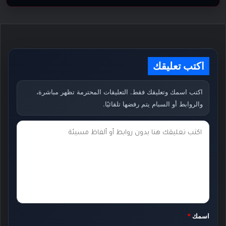
اكتب تعليقك
اكتب اسمك وتعليقك فقط. التعليقات المحترمة تظهر مباشرة،
والروابط أو السبام يتم رفضها تلقائيًا.
ت
ع
ل
ي
ق
ك
اسمك
*
*