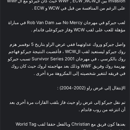
Invasion بين الWWF , ECW ,WCW حيث كان جيركو مع الWWF
على الرغم من المنافسة من قبل في WCW و ECW .
لعب جيركو في مهرجان No Mercy ضد Rob Van Dam في مباراة
مؤهلة للعب على لقب WCW وفاز جيركوعلى فاندام .
واصل جيركو وروك عداوتهما ففي عرض الراو بتاريخ 5 نوفمبر هزم
روك جيركو ليستعيد لقب الWCW ، فأغضبت النتيجة جيركو فهاجم
روك بالكرسي ، في مهرجان Survivor Series 2001 تسبب جيركو
بهزيمة روك وفريق WWF وذلك بعد مهاجمته لروك حيث كان روك
في فريقه لتتغير شخصيته إلى المكروهة مرة أخرى .
الإنتقال إلى عرض راو (2002-2004) :
تم نقل جيركو إلى عرض راو حيث فاز بلقب القارات مرة أخرى بعد
أن انتزعه من روب فاندام .
بعدها كون فريق مع Christian وبالفعل حققا لقب World Tag