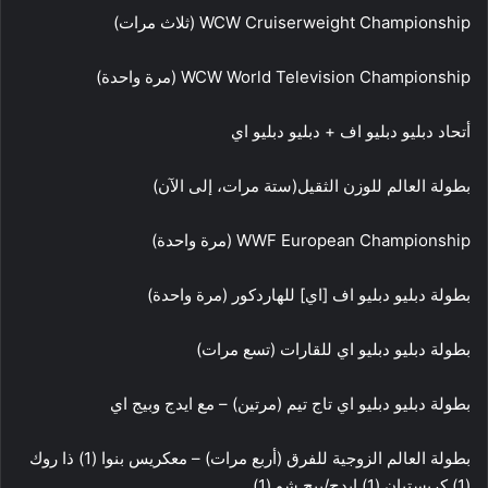
WCW Cruiserweight Championship (ثلاث مرات)
WCW World Television Championship (مرة واحدة)
أتحاد دبليو دبليو اف + دبليو دبليو اي
بطولة العالم للوزن الثقيل(ستة مرات، إلى الآن)
WWF European Championship (مرة واحدة)
بطولة دبليو دبليو اف [اي] للهاردكور (مرة واحدة)
بطولة دبليو دبليو اي للقارات (تسع مرات)
بطولة دبليو دبليو اي تاج تيم (مرتين) – مع ايدج وبيج اي
بطولة العالم الزوجية للفرق (أربع مرات) – معكريس بنوا (1) ذا روك
(1) كريستيان (1) إيدج/بيج شو (1)