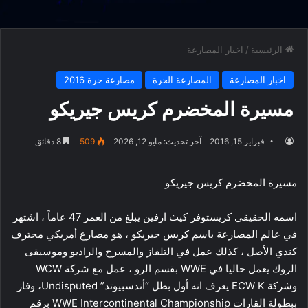
الرئيسية
/
اخبار المصارعة
اخبار المصارعة
المصارعة الحرة
مصارعة حرة 2016
مسيرة المخضرم كريس جيريكو
فبراير 15, 2016
آخر تحديث: مايو 12, 2026
509
8 دقائق
مسيرة المخضرم كريس جيريكو
اسمه الحقيقي كريستوفر كيث ارفين يبلغ من العمر 47 عاماً ، اشتهر
في عالم المصارعة باسم كريس جيريكو ، هو مصارع أمريكي محترف
كندي الأصل ، كذلك عمل في التلفاز والمسرح والراديو وموسيقى
الروك يعمل حاليا في WWE بقسم الرو ، عمل مع شركة WCW
وشركة ECW K يعرف انه أول بطل “أندسبيوتد” Undisputed، وفاز
ببطولة القارات WWE Intercontinental Championship برقم