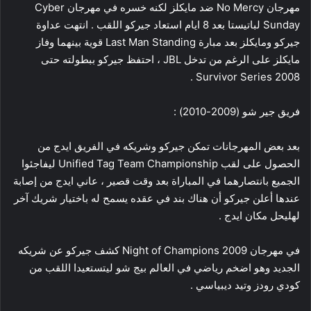
مهرجان No Mercy ضد مايكلز لكنه خسره في مهرجان Cyber
Sunday لباتيستا بعد 8 ايام استعاد جيركو اللقب . انتهت عداوة
جيركو ومايكلز بعد مبارة Last Man Standing قوية بينهما وفاز
مايكلز على الرغم من تدخل JBL ، احتفظ جيركو ببطولته حتى
Survivor Series 2008 .
فريق جير شو (2009-2010) :
بعد بعض المهرجانات تمكن جيركو وشريكه في الفريق ايدج من
الحصول على لقب Unified Tag Team Championship ليفاجئوا
الجميع بانتصارهما في المباراة بعد وقت قصير ، عاني ايدج من إصابة
عندها أعلن جيركو أن هناك بند في عقده يسمح له باختيار شريك آخر
لهليحل مكان ايدج .
في مهرجان Night of Champions 2009 كشف جيركو عن شريكه
الجديد وهو اضخم رياضي في العالم بيج شو ليتستعيدا اللقب من
كودي رودز وتيد ديبياسي .