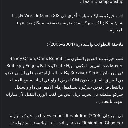
Team Championship .
لعب جيركو ومايكلز مباراة أخرى في WrestleMania XIX فاز بها
شون مايكلز لكن جيركو سدد ضربة منخفضة لمايكلز بعد إنتهاء
المباراة .
ملاحقة البطولات والمغادرة (2004-2005) :
لعب جيركو مع الفريق المكون من Randy Orton, Chris Benoit,
Maven ضد الفريق المكون منTriple Hو Batis و Edge و Snitsky
في مهرجان Survivor Series وكانت المباراة تنص على أن اي عضو
من الفريق الفائز سيكون GM لعرض الراو في ال4 اسابيع المقبلة
وبالفعل فاز فريق جيركو ، ليسلموا زمام الأمور في راو واستغل
جيركو سلطته في تجريد تربل اتش من لقب الوزن الثقيل لأن مباراته
انتهت بالتعادل .
في مهرجان (New Year’s Revolution (2005 لعب جيركو مباراة
Elimination Chamber ضد تربل اتش وبنوا وباتيستا وايدج واورتن