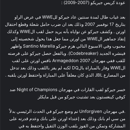
عودة كريس جيريكو (2007-2009) :
بعد غياب طال لمدة سنتين عاد جيركو للWWE في عرض الراو
بتاريخ 17 نوفمبر 2007 وذلك بعد ان ضرب حامل شعلة وقطع احتفال
اورتن . وكشف جيركو عن نواياه بأنه يريد حمل لقب الWWE وكذلك
إنقاذ جماهير الWWE من اورتن مما جعل هذا يحول شخصيته إلى
محبوب وفي الاسبوع التالي هزم جيركو Santino Marella واظهر
فينشره الجديد (Codebreaker). وبالفعل حصل جيركو على فرصته
للقب ففي مهرجان Armageddon 2007 نافس اورتن على لقب
الWWE وفاز بالمباراة بالDQ لكنه لم يفز باللقب وذلك بعد تدخل
من المصارع JBL الذي كان معلقاً على المباراة واحتفظ اورتن بلقبه .
خسر جيركو لقب القارات في مهرجان Night of Champions ضد
كوفي كينغستون بعد تشتيت جيركو من قبل مايكلز
.في مهرجان Unforgiven تم وضع جيركو في الحدث الرئيسي بدلاً
من سي ام بانك وذلك بعد إعتداء اورتن على بانك وعدم قدرته على
المشاركة وتمكن من الفوز بلقب الوزن الثقيل واحتفظ به في