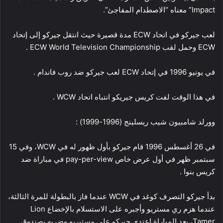
Impact” معناه “الاصطدام المفاجئ”.
لعب جيركو في اتحاد ECW مدة قصيرة حيث انتقل جيركو إلى إتحاد
ECW وحمل لقب ECW World Television Championship .
في يونيو 1996 في إتحاد ECW لعب جيركو ضد روب فاندام .
في هذا الوقت لفت كريس جيريكو انتباه اتحاد WCW .
وورلد شامبيون شيب ريسلينج (1996-1999) :
في 26 أغسطس 1996 قام جيركو بأول ظهور له في WCW، وفي 15
سبتمبر ظهر في أول عرض خاص pay-per-view في مباراة ضد
كريس بنوا .
بدأ جيركو التصرف كوغد في WCW عندما فاز بالبطولة للمرة الثالثة،
عندما هزم ري مستريو وأجبره على الاستسلام بالإخضاع Lion
Tamer، بعد المباراة اعتدى جيركو على مستيريو وضربه بصندوق