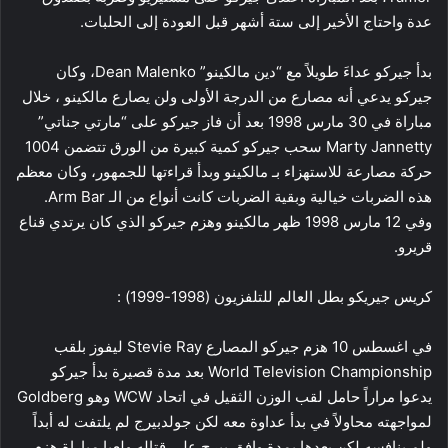
عدة واحتاج الأخير إلى ستة أشهر قبل العودة إلى الحلبات.
بدأ جيركو عداءَ طويلاً مع “دين مالكينو” Dean Malenko، وكان
جيركو يدعي أنه مصارع من الدرجة الأولى ولن يصارع مالكينو ، خلال
مباراة في 30 مارس 1998 بعد أن فاز جيركو على “مارتي جناتي”
Marty Jannetty سحب جيركو كمية كبيرة من الورق تتضمن 1004
حركة مصارعة للاستهزاء بـ مالكينو وبدأ قراءتها للجمهور، وكان معظم
هذه الضربات خيالية وبقية الضربات كانت أنواع من الـ Arm Bar.
وفي 12 مارس 1998 ظهر مالكينو وهزم جيركو الذي كان يرتدي قناع
قريرو.
كريس جيريكو بطل العالم للتلفزيون (1998-1999) :
في اغسطس 10 هزم جيركو المصارع Stevie Ray ليفوز بلقب
World Television Championship بعد مدة قصيرة بدأ جيركو
يدعوا مراراً حامل لقب الوزن الثقيل في اتحاد WCW وهو Goldberg
لمواجهته محاولاً في بدأ عداوة معه لكن جولدبيرج لم يلتفت له أبداً
ولم ينافسه لكن بعدها بمدة وافق بيرج على قتاله ولعبا مباراة هزم