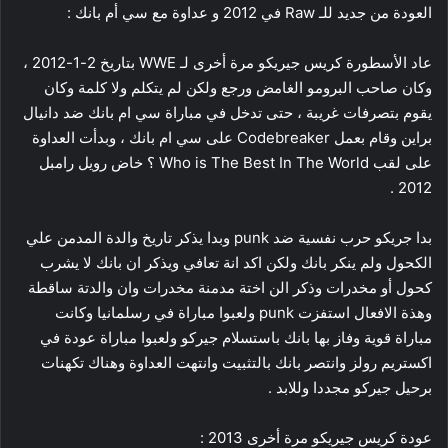
العودة من جديد للـ Raw في 2012 و عداوة مع سي أم بانك :
عاد الأسطورة كريس جيريكو مرة أخرى لـ WWE بتاريخ 2-1-2012 ،
وكان صاحب البرومو الغامض ورجع ولكن لم يتكلم ولا كلمة وكان
يقوم بتصرفات غريبة ، حتى تدخل في مباراة سي ام بانك ضد دانيال
براين وقام بعمل Codebreaker على سي ام بانك ، وبدأت العداوة
على لقب Who is The Best In The World ؟ خاض رويل رامبل
2012 .
بدا جريكو حرب نفسية ضد punk وبدا يذكر تاريخ والدة المدمن علي
الكحول ولم ينكر بانك ولكن اكد انة تعافي ويذكر ان بانك لا يشرب
كحول أو مخدرات وذكر الن اختة مدمنة مخدرات وان والدتة ساقطة
وهذة الافعال استفزت punk ولعبوا مباراة في رسلمانيا وكانت
مباراة قوية وفاز بها بانك باستسلام جيركو ولعبوا مباراة عودة في
اكستريم رولز وانتصر بانك بالتثبيت وانتهت العداوة وهناك تكهنات
برحيل جيركو مجددا وللابد .
عودة كريس جيريكو مرة أخرى 2013 :