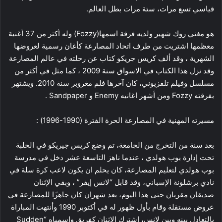
قياسي تسع مرات، ستة مرات بطل العالم.
هو مغني روك شهير ولديه فرقة اسمها(Fozzy) وله أكثر من 37 أغنية
معظمها اشتريت من طرف اتحاد المصارعة كأغان رسمية لعروضها
الشهرية ، وقد ألف كريس جريكو كتاب عن رحلته في عالم المصارعة
وقد نزل هذا الكتاب في الاسواق سنة 2009 ، كما مثل في أكثر من
مسلسل وفيلم تلفزيوني، كان آخرها فلم مغروبر سنة 2010. ويشتهر
بفرقته Fozzy ومن أشهر اغانيه Enemy و Sandpaper .
مسيرته المهنية في المصارعة الحرة الفترة (1990-1996) :
بعد سنة من التخرج من الجامعة، تم وضع كريس جيريكو في الحلبة
تحت إدارة بوب هولدي ، عندما ناهز التاسعة عشر دخل في مدرسة
بوب هولدي لتعليم المصارعة، كان يحلم ان يكون لاعب كرة سلة في
نادي برشلونة الإسباني، وقد قابل “لانس إيفر” ، وبقي الإثنان
صديقان مقربان حتى هذا اليوم، بعد شهران كان جاهزًا للمصارعة في
عروض مستقلة وقام بأول ظهور له في أكتوبر 1990 وأنتهت المباراة
بالتعادل بينه وبين لانس، اشترك الاثنان كفريق واسمياه “Sudden