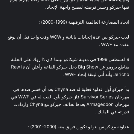
فيها جيركو وخسر فرصته ليصبح واجهة الإتحاد .
اتحاد المصارعة العالمية الترفيهية (1999-2000) :
لعب جيركو بين عدة إتحادات يابانية و WCW وقت واحد قبل أن يوقع
عقده مع WWF .
9 اغسطس 1999 في مدينة شيكاغو بينما كان ذا روك على الحلبة
يقاطع برومو عن Big Show دخل جيركو القاعة وأعلن أن Raw is
Jericho وأنه أتى لينقذ إتحاد WWF .
بدأ جيركو أول عداوة فعلية له ضد Chyna بعد أن خسر ضدها في
مهرجان Survivor Series فاز جيركو بأول لقب له في WWF في
مهرجان Armageddon يعدها تحالف جيركو مع Chyna وازدادت
قدراته في المايك .
عداوته مع كريس بنوا و تكوين فريق معه (2000-2001) :