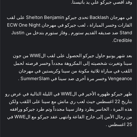
وقد اقصي جيركو علي يد باتيستا.
في مهرجان Backlash تحدى جيركو Shelton Benjamin على لقب
القارات وخسر المباراة ، لعب جيركو في مهرجان ECW One Night
Stand ضد صديقه القديم ستورم , وفاز ستورم بتدخل من Justin
Credible.
بعد شهر يونيو حاول جيركو الحصول على لقب الWWE من جون
سينا وتغيرت شخصيته إلى المكروهة مجدداً وخسر فرصته لحمل
اللقب في مباراة ثلاثية مكونة من سينا وكريستين في مهرجان
Vengeance وخسر مرة أخرى ضد سينا في SummerSlam .
ظهر جيركو ظهوره الأخير في الWWE في الليلة التالية في عرض رو
بتاريخ 22 اغسطس حيث لعب ري ماتش مع سينا على اللقب ولكن
هذه المرة ، الخاسر يطرد وفاز سينا مجدداً وتم طرد جيركو ورافقه
من رجال الأمن إلى خارج القاعة وانتهى عقد جيركو مع الWWE في
25 اغسطس .