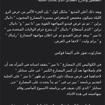
وبعد ذلك أعلن المذيع ” مايكل كول ” بإن الجزء الأكبر من عرض الرو
الليلة سيكون مخصص لاستعراض مسيره المصارع المحبوب ” دانيال
براين “، ثم تم عرض فيديو المواجهة القوية بين “ذا مير ” و” دانيال
براين ” الذى أستطاع ” دانيال ” أن ينتزع حزام الولايات المتحدة من ”
ذا ميز “‘ وبعد عرض الفيديو تم عن اعلان مواجهة المصارع ” رايباك ”
و ” براى وايت ” لاحقا في العرض .
تشارلوت تفوز على أليشا فوكس
فى الكواليس كان المصارع ” ذا ميز ” يتفقد اسنانه في المرآه بعد أن
قام بإصلاحها بعد أن كسر المصارع الكبير ” غى جلى ستايلز ”
لاحداهما في عرض سماك داون الاخير، ثم ظهر ” ذا ميز ” على الحلبة
لتقديم برنامجه ” ميز تى فى ” ثم بدأ يتحدث على المصارع ” جى
ستايلز ” الذى كان ضيف في برنامجه الاسبوع الماضى وقام
بمهاجمته في هذة الاثناء.