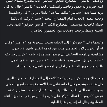
ووصف ” ذا ميز ” المصارع النجم ” ستايلز ” بإنه مصارع مبتدئ ليس
لديه خبرة وانه حقود وجاحد، واستكمال لحديث ” ذا ميز ” قال إنه كان
يريد مساعدة ” ستايلز ” مثلما ساعد ” دانيال براين ” فى رسلمينيا
وجعله يتصدر الحدث امام المصارع النجم ” سينا “، وقبل ان يكمل
حديثه قاطعته موسيقى المصارع الكبير ” كريس جيركو ” الذى دخل
الحلبة وسط ترحيب وصخب من الجمهور الحاضر .
وعندما دخل ” جيريكو ” إلى الحلبه تحدث بسخرية مع ” ذا ميز ” وقال
له أن يخرس لان الجماهير ملت من كلامه الكثير وانهم لا يريدون
مشاهدة برنامجه السخيف بل يريدوا مشاهدة برنامج ” كريس جيريكو
” هايلايت رييل، وفي هذه الاثناء طلب ” كريس ” من طاقم العمل
بالبرنامج تجهيز الحلبة من اجل برنامجه وبالفعل حدث ما أراد .
وبعد ذلك وجه ” كريس جيريكو ” كلامه إلى المصارع ” ذا ميز ” الذى
كان غاضب بشده وقال له أنه عانى هذا الاسبوع بسبب أمرين الاولى
بسبب سنته التى طارت والثانية بسبب خسارته امام ” ستايلز “، ثم
عرض ” كريس ” لقطات تركز على خروج السن من فم ” ذا ميز ” اثناء
المواجهة وقال له إنه يبدو غبيا للغاية .