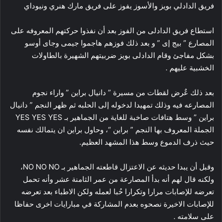
فريق الدادلي بويز والأسوز يفوز على فريق مارك هنري ونيوداي
استطاع فريق الدادلى من الفوز بعد أن نفذوا حركتهم المعروفه على
المصارع ” بيج إى ” و بعد ذلك فوزهم هاجموا جيمى وجاى أوسو
بشكل مفاجئ وقام الدادلى بويز ضربيتهم الشهيرة بالطاولات
الخشبية عليهم .
بعد ذلك عٌرض لقطات من مسيرة ” دانيال براين ” واراء نجوم
المصارعه فيه وذلك تمهيدا لدخوله إلى الحلبه ثم ظهر النجم ” دانيال
براين ” وسط هتافات صاخبة للغاية من الجماهير بـ YES YES YES
الجملة المعروف بها النجم ” براين “، وحاول براين ان يتمالك نفسه
حيث ذرف الدموع وسط هذا المشهد العظيم.
وقبل أن يبدا حديثه عن الاعتزال قاطعته الجماهير بـ NO NO NO،
ولكنه قال لهم أنه بدأ المصارعة من عمر الثامنة عشر وأنه تحمل
تعرضه للإصابات مرارا وتكرارا حُبا لعمله ولكن الاطباء بعد تعرضه
للإصابات الاخيرة نصحوه بعدم المشاركة في مبارايات اخرى حفاظا
على سلامته .