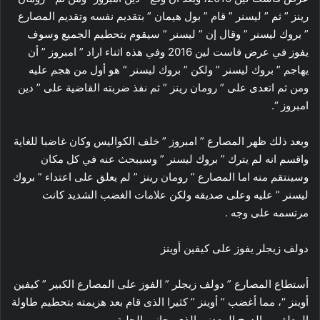
رينز ” ثم ” ليسنر ” قام ” بول هيمان ” بتقديم نفسه وتقديم المصارع
” بروك ليسنر ” وقال إن ” ليسنر ” سيقوم بتحطيم الجميع وسوف
يفوز في عرض فاست لين 2016 وفي هذه اثناء اراد ” امبروز ” أن
يهاجم ” بروك ليسنر ” ولكن ” بروك ليسنر ” هو أول من هجم عليه
ومن ثم اتعدى على ” رومان رينز ” ثم نفذ ضربته القاضية على ” دين
امبروز “.
وبعد ذلك ظهر المصارع ” امبروز ” خلف الكواليس وكان غاضبا للغاية
واقسم انه لم يترك ” بروك ليسنر ” وسيبحث عنه في كل مكان
وسينتقم منه اما المصارع ” رومان رينز ” لم يعلق على اعتداء ” بروك
ليسنر ” عليه وعلى صديقه ولكن علامات الغضب الشديد كانت
مرتسمه على وجه .
دولف زيجلر يفوز على كيفين أوينز
أستطاع المصارع ” دولف زيجلر ” الفوز على المصارع الكبير ” كيفين
أوينز “، مما أغضب ” أوينز ” كثيرا الذى قام بعد هزيمته بتحطيم طاولة
المعلقين والدرج المعدنى الذى بجانب الحلبة .