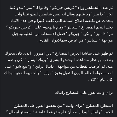
ثم هتف الجماهير وراء ” كريس جيريكو ” وقالوا لـ ” ميز ” تبدو غبيا،
لكن ” ذا ميز ” رد عليهم وقال انه ليس شايمس ليبدو غبيا واخذ
يتحدث عن تكلفته اصلاح اسنانه التى كلفته كثيرا و في هذة الاثناء
دخل النجم المصارع ” ستايلز ” وقام بالهجوم على ” كريس جيريكو ”
ثم ” ذا ميز ” و لكن ” جيريكو ” فضل الانسحاب من الحلبه وتاجيل
مواجهة ” ستايلز ” في عرض سماكدوان القادم .
ثم ظهر على شاشة العرض المصارع ” دين امبروز ” الذى كان يتحرك
بغضب و ينتظر مشاهدة الوحش البشرى ” بروك ليسنر ” لكى ينتقم
منه، ثم عُرضت لقطات من مواجهة ” دانيال براين ” و” بيج شو ” على
لقب بطوله العالم للوزن الثقيل وفوز ” براين ” بالحقيبه الذهيبة وذلك
كان عام 2011 .
براي وايت يفوز على المصارع رايباك
استطاع المصارع ” براى وايت ” من تحقيق الفوز على المصارع
الكبير ” رايباك ” وذلك بعد أن قام بضربته القاضية ” سيستر ابيجال ”