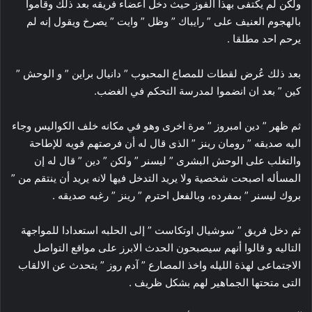
ولكن لم يكتفى بهذا الفوز حيث دخل اعضاء فريقه بعد ذلك وقاموا
بالهجوم العنيف على ” رايباك ” وظل ” وايت ” يصرخ ويقول إنه لم
يرحم احد مطلقا .
بعد ذلك عُرض لقطات للمصاع المحبوب ” دانيال براين ” و الوحش ”
كين ” بعد ان انضموا لمدرسة التحكم في الغضب.
ثم ظهر ” دين امبروز ” مرة اخرى وهو في مكانه خلف الكواليس وجاء
اليه صديقه ” رومان رينز ” الذى قال له أن فرصتهم قويه للإطاحة
والتغلب على الوحش البشرى ” ليسنر ” ولكن ” دين ” قال له إن
المسأله اصبحت شخصية ولا يريد التدخل فيها لانه يريد أن ينتقم من ”
بروك ليسنر ” بمفرده، وبالفعل احترم ” رينز ” رغبه صديقه .
ثم دخل فريق ” سوشيال اوتكاست ” إلى الحلبه استعدادا للمواجهة
التاليه و قالوا أنهم سيصبحون الحدث الابرز على مواقع التواصل
الاجتماعى لهذة الليله واخذ المصارع ” آدم روز ” يتحدث عن الالقاب
التى متحتها الجماهير لهم بشكل ظريف .