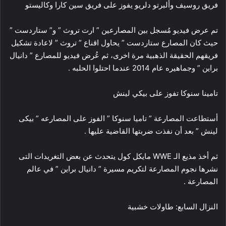
فريق روسيف وألبرتو دلريو يفوز على فريق سين كارا وكاليستو
تم عرض فيديو مُسجل بين المصارعين ” ارت تروث ” و” ستاردست ”
حيث كان المصارع ستاردست ” يحاول اقناع ” تروث ” لاعادة تشكيل
فريقهم الحقيقة الذهبية مرة اخرى، ثم عُرض فيديو للمصارع ” دانيال
براين ” وجماهيره عام 2014 عندما احتلوا الحلبه .
تامينا سنوكا تفوز على بيكي لينش
أستطاعت المصارعة ” تاميا سنوكا ” الفوز على المصارعه ” بيكى
لينش ” بعد أن نفذت ضربتها القاضية عليها .
ثم أخذ مذيع الـ WWE مايكل كول يتحدث عن بعض التغريدات التى
نشرها نجوم المصارعة لتكريم مسيرة ” دانيال براين ” في عالم
المصارعة .
النزال السابع: طاولات خشبية