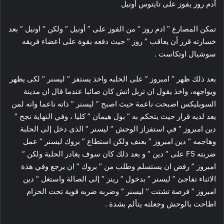
آدم روز يفوز على تايتوس أونيل
تمكن المصارع ” ادم روز ” من الفوز على ” أونيل ” ولكن ” اونيل ” بعد
خسارته قرر أن يعاقب ” روز ” حيث دفعه بقوة على اعضاء فريقه
سوشيال اوتكاست .
بعد ذلك ظهر ” امبروز ” على الحلبه واخذ يستفز ” ليسنر ” لكى يظهر
ويواجهه، واخذ يقول ان تربل اتش كان صائبا عندما قال ان مدينة
السوبليكس اصبحت ناعمة حيث اصبح ” ليسنر ” ذاته ناعما وانه لمن
يعد لديه قرار حيث يتحكم به ” بول هيمان ” كليا ، وفي النهاية نجح ”
دين امبروز ” في استفزاز الوحش ” ليسنر ” الذى دخل إلى الحلبة
وهاجمه ” دين امبروز ” بعنف ولكن استطاع ” بروك ليسنر ” عمل
ضربته F5 على ” دين ” و بعد ذلك كان سوف يغادر الحلبة ولكن ”
امبروز ” رفض ان يستسلم وطلب من ” بروك ” ان يرجع وفي هذة
الاثناء تفاجئ ” ليسنر ” بدخول ” رينز ” إلى الصالة واستغل ” دين
امبروز ” فرصة تشتت ” ليسنر ” وضربه ضربه قوية تحت الحزام
اطاحت بالوحش وجعلته يتألم بشدة .