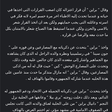
وقال ” براين ” أن قرار اعتزاله كان اصعب القرارات التى اخذها في
حياته و عندما تحدث إليه الاطباء اخر مرة حسم امره لانه فكر في
اسرته وعائلته التى يجب حمايتهم ولكن بعد ان اتخذ القرار شعر
بالاسى والحزن ولكن عندما استيقظ هذا الصباح شعلر بالامتنان بكل
ما حدث معه والرضا عن قراره .
واخذ ” براين ” يتحدث عن ذكرياته مع المصارعين وعن فوزه على ”
جون سينا ” في رسلمينيا ونظره والده الراحل له الذى كان يشاهده
مع الجماهير واشار إلى مقعده الذى كان جالس عليه وقت ذلك،
وتحدث على المصارع الوحش ” كين ” حيث قال له أنه من اذكى
المصارعين، وقال ” براين ” انه مازال متذكر ما حدث منذ عامين على
هذة الحلبه عندما شاركه الجمهوره وقاموا بالهتاف له .
واخذ يتحدث ” براين عن ذكرياته الجميله في الاتحاد ودعم الجمهور له
الدائم، وبعد ذلك دخلت زوجته “بري بيلا ” وعانقها في الحلبة نزل
النجم ” دانيال براين ” من على الحلبة لعناق والدته التى كانت تجلس
في الصفوف الامامية في مشهد مؤثر، ثم اختتم العرض بالهتاف