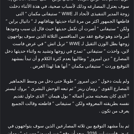
سوف يعتزل المصارعه وذلك لأسباب صحية، في هذة الأثناء دخلت
زوجة المدير التنفيذى لأتحاد الـ WWE ” ستيفانى مكمان ” التى
قاطعها الجمهور اكثر من مرة اثناء حديثها بهتافاتهم لـ ” دانيال براين ”
ولكن ” ستيفانى ” أصرت أن تكمل حديثها حيث قال إن سبب وجودها
أمر واحد وهو توقيع عقد بين المنافسين الثلاثة الذين سوف يواجهون
زوجها بطل الوزن الثقيل لـ WWE ” تربل اتش ” في عرض فاست
لاين، واحذت ” ستيفانى ” تمدح في زوجها وتشيد به واثناء حديثها دخل
المصارع ” دين امبروز ” وطالبها بعدم كثرة الكلام و أن تبدأ بمشهد
التوقيع وردت ” ستيفانى مكمان ” أنها هنا لهذا الغرض .
ولم يلبث دخول ” دين امبروز ” طويلا حتى دخل من وسط الجماهير
المصارع القوى ” رومان رينز ” ثم تبعه الوحش البشرى ” بروك ليسنر
” الذى كان بصحبته مدير أعماله ” بول هيمان ” الذى حاول تقديم
نفسه بطريقته المعروفه ولكن ” ستيفانى ” قاطعته وقالت الجميع
يعرف من تكون .
ثم بدأ مشهد التوقيع بين ثلاثه المصارعين الذين سوف يتواجهون في
عرض فاست لين 2016، وبعد أن وقع ” دين امبروز” ومن ثم ” رومان