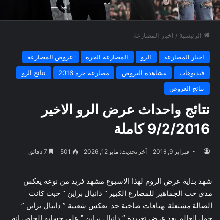
الرئيسية
/
اخبار المصارعة
اخبار المصارعة
الرو
المصارعة الحرة
عروض المصارعة
فيديوهات
مشاهدة العروض
مصارعة حرة 2016
نتائج الرو
نتائج العروض
نتائج واحداث عرض الرو الاخير
9/2/2016 كاملة
فبراير 9, 2016
آخر تحديث: مايو 12, 2026
501
7 دقائق
شهد بداية عرض الروم لهذا الاسبوع مشهد فريد من نوعه يعكس
مدى حب الجماهير للمصارع الكبير ” دانيال براين ” حيث كانت
الصالة مشتعلة بهتافات صاخبة جدا تعكس شعبية ” دانيال براين ”
حول العالم بعد عرض تغريدة ” دانيال براين ” على حسابه الخاص إنه