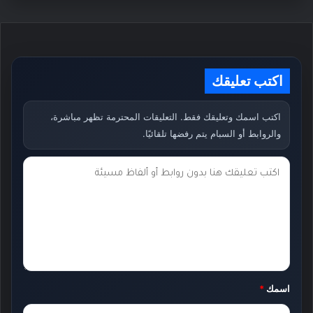
اكتب تعليقك
اكتب اسمك وتعليقك فقط. التعليقات المحترمة تظهر مباشرة،
والروابط أو السبام يتم رفضها تلقائيًا.
ت
ع
ل
ي
ق
ك
اسمك
*
*