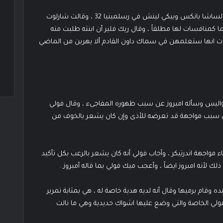
قابلت المذيعة رينية يونج شارلوت وسألتها عن مواجهتها لساشا بانكس وبيكي لينش في رسلمينيا 32 ، وقالت شارلوت
كمنافسات لها مطلقاً ، وقال ريك فلير أن ابنته طلبت منه
 انها ستعلمهن في سماك داون القادم ألا يهربن من الماضي
واليس وسأله امبروز عن سبب ظهوره المفاجىء ، وقال فولي
ن سبب مواجهة قد تعرضه للأذى وإن كان يشعر بالخوف من
 مواجهة اندرتيكر ، وأجاب فولي أنه كان يشعر بالرعب بكل تأكيد
ك لأنه امبروز ايضاً ، وأعجب ميك فولي بما قاله أمبروز .
ه وقام برميها وقال أنه لديه هدية خاصة له ، هي بمثابة تمرير
 فولي الخاصة والتي وضع عليها اشواك حديدية وهي ما نالت