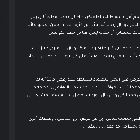
 لهم أمل باسقاط السلطة لكن ذلك لن يحدث مطلقاً لأن رينز
ش ، وقال زيجلر أنه سئم من كثرة الحديث ممن يفعلونه لأنه
الت ستيفاني أن مكانه ليس هنا بل خلف الكواليس .
ا بطرده التي قررتها أكثر من مرة ، وقال أن امبروز ورينز ليسا
بدأت ستيفاني تغضب وسألته إن كان يرغب بطرده من الاتحاد
عرض على زيجلر الانضمام للسلطة لكنه رفض قائلاً أنه لم
ما كانت العواقب ، وقاد الحديث في النهايه إلى اقحامه في
تحدي مهما كان وفي حال فوزه سيحصل على فرصة للمشاركة في
ظهور خصمه سامي زين في عرض الرو الماضي ، ولقطات أخري
وحيدا في مواجهة زين ونيفيل .