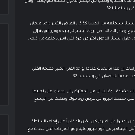
يد هذه الحماية وطلب من ليسنر الدخول للحلبة لمواجهته ، وقال
رسلمينيا 32 .
ن ليسنر سيمنعه من المشاركة في العرض الكبير وأخذ هيمان
ع وغادر الصالة لكن بروك ليسنر لم يتبعه وقرر التوجه إلى
، حاول ليسنر الدخول اكثر من مرة لكن امبروز منعه من ذلك .
رايباك إن هذا ما يحدث عندما يواجه الفتى الكبير خصمه الفتى
عندما يتواجهان في رسلمينيا 32 .
فات مضادة ، وقالت أن من المفترض أن يعملوا على تحيتها
 على خصمه امبروز في عرض رود بلوك وطلبت من الجميع
ين امبروز وأن امبروز كان يظن أنه قادراً على إيقاف السلطة
 الجماهير في فوز امبروز عليه وهو الأمر ذاته الذي يحدث مع