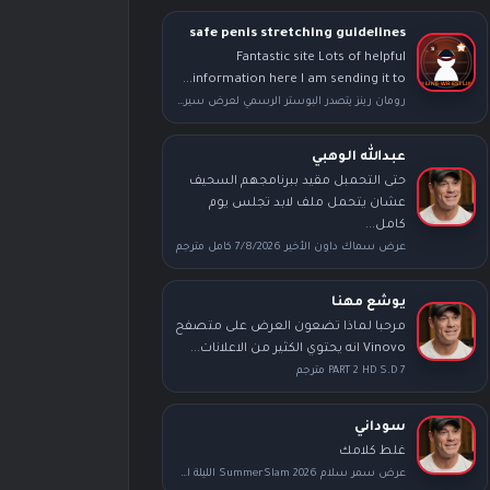
safe penis stretching guidelines
Fantastic site Lots of helpful
information here I am sending it to...
رومان رينز يتصدر البوستر الرسمي لعرض سيرفايفر سيريز بعد محطة راسلمينيا
عبدالله الوهبي
حتى التحمبل مقيد ببرنامجهم السحيف
عشان يتحمل ملف لابد تجلس يوم
كامل...
عرض سماك داون الأخير 7/8/2026 كامل مترجم
يوشع مهنا
مرحبا لماذا تضعون العرض على متصفح
Vinovo انه يحتوي الكثير من الاعلانات...
PART 2 HD S.D 7 مترجم
سوداني
غلط كلامك
عرض سمر سلام SummerSlam 2026 الليلة الأولى كامل مترجم