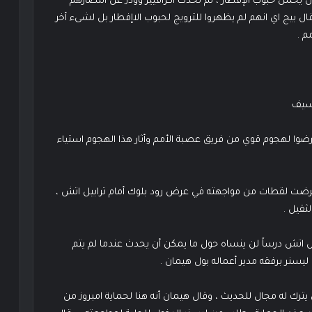
 يحمل حبوب الإفطار ، ثم تحدث اكزافيير وودز عن انتصارهم
بيج اي انهم لم يظهروا للترويج لحبوب الاإفطار بل لشىء أخر
م .
وسيف
ضوا لهجوم قوي من فريق عصبة الأمم وأثار هذا الهجوم استياء
عرضت لقطات من مواجهته في عرض رود بلوك أمام ترابيل اتش ،
بيل اتش درساً لن ينساه حول ما يمكن أن يحدث عندما لم يتم
ليسنر برفقه مدير أعماله بول هيمان .
يترك له مجال للحديث ، وقال هيمان أنه هنا لحماية امبروز من