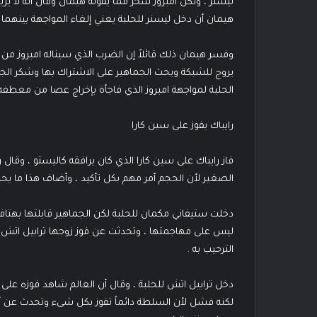
ليسنر ، ولكن امبروز سخر مما يقوله هيمان وقال أنه لا ير
هيمان أن دخل ليسنر للحلبة يعني إلغاء المواجهة بينهما في 
وفسر هيمان ذلك قائلاً إن الضرب الذي سيناله امبروز م
يروج للشبكة ويحث الجماهير على الاشتراك بها وشكر الجمي
الحلبة لمواجهة امبروز الذي فاجأة بإخراج عصا من معطفه 
رايباك يفوز على سين كارا
فاز رايباك على سين كارا الذي كان يرافقه كاليستو ، وقال 
الصغير لأن الحجم أمر مهم بكل تأكيد ، وأضاف هذا ما يحدث 
دخلت ستيفاني مكمان للحلبة لكن الجماهير قابلتها بهتا
ليس على مهاجمتها ، وتحدثت عن فوز زوجها ترابيل اتش
الترحيب به .
دخل ترابيل اتش للحلبة ، وقال أن العالم شاهد فوزه على د
لكنه فشل لأن السلطة دائماً تفوز بكل شىء وتحدث عن أمل