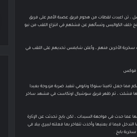
شل ، ثن اعيدت لقطات من هجوم فريق عصبة الأمم على فريق
يونج خلف الكواليس وتسألهم عن فشلهم في انتزاع اللقب من نيو
ب سخرية الأخرين منهم ، وأعلن شايمس تحديهم على اللقب في
شا فوكس
حكم مما جعل تامينا سنوكا ونايومي تنفيذ ضربة مزدوجة بعيدا
 لكنها فشلت ، ثم ظهر فريق سوشيال اوتكاست في مشهد ساخر
ا عما حدث في مواجهة السيدات ، لكن بايج تحدثت عن الإثارة
ا لانا وطلبت منها التدخل فيما لا يعنيها وأخذت تتفاخر بما فعلته لبيري بيلا في
سخرية بايج .