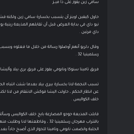
سامي زين يفوز على ذا ميــز
حاول كيفين اوينز أن يتسبب بخسارة سامي زين ولكنه ف
نيو داي في بداية العرض قبل أن تقابلهم المذيعة رينية 
داي مرتين .
وقال دلريو أنهم أوصلوا رسالة من خلال ما فعلوه وبسب
رسلمينيا 32 .
فريق تامينا سنوكا ونايومي يفوز على فريق بري بيلا وألي
تسبب النجمة لانا بخسارة بيري بيلا بعدما شتت انتباه ال
عن انظار الحكم ، حاولت اليشا فوكش الانتقام من لانا
خلف الكواليس .
قابلت المذيعة جوجو المصارعة بايج خلف الكواليس وسألته
باقتراب مهرجان رسلمينيا 32 ، وقاطعته
الحلبة وانضمت نايومي وتامينا للحوار الذي أصبح حاداً بعد 