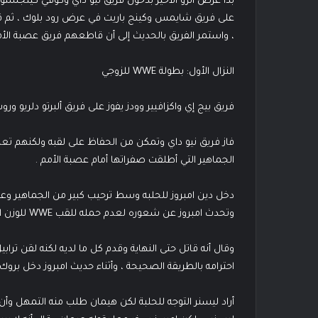
بدأ عرض الرو الأخير بدخول فريق نيو داي وكوفي كينجستون
على فريق شايمس وكينج باريت في عرض رود بلوك ، ثم قال 
، واستمر الفريق بالحديث إلى أن قاطعهم فريق عصبة الأم
النزال الأول: بطولة WWE للزوجي
فريق بيج إي واكزافيير وودز يفوز على فريق ألبرتو دلريو ور
فاز فريق نيو داي وتمكن من الحفاظ على لقبه ولكنهم تعر
الجماهير التي أطلقت صفراتها أمام عصبة الأمم .
دخل دين امبروز للحلبه وسط ترحيب كبير من الجماهير و
وتحدث امبروز عن شعوره لعدم حمله للقب WWE للوزن الثقيل .
وقال أنه قاتل حتى النهاية وقدم كل ما لديه لكنه لقن ترا
احترامه بالطريقة الصحيحة ، وأثناء حديث امبروز دخل بروك 
أراد ليسنر التوجه للحلبة لكن هيمان طلب منه التمهل وأن 