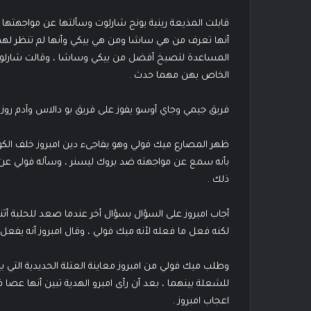
أنها تعرف من هي ساشا ومن هي بيكي وأنها لم تنظر لهما 
المساعدة لتصبخ أفضل من بيكي وساشا ، وقالت شارلوت
الخاص بهن مهما حدث .
فريق جيمي وجاي أوسو يفوز على فريق بو دالاس وآدم روز
ظهر المصارع ميك فولي وهو يفاجىء دين امبروز خلف الك
بأنه سمع عن مواجهته ضد بروك ليسنر ، وسأله فولي ع
ذلك .
أجاب امبروز على السؤال بسؤال أخر عندما صعد للحلبة أثناء
لكنه فعل ما فعله لأنه ميك فولي ، وقال امبروز أنه يفعل ذل
وطلب ميك فولي من امبروز معاينة العتلة الحديدية التي بيد
للشعلة بينهما ، بعد أن رأى امبرو الهدية تبين أنها عصا
اعجاب امبروز .