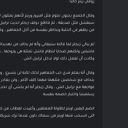
رومان رينز حاليا .
وقال الجميع يحبون نجوم مثل امبروز ورينز لأنهم يمثلون
سيفشل مثل صديقه ، ثم قاطع دولف زيجلر حديث ترابيل ات
من يظهر في الحلبة ويخاطر بنفسه من أجل الجماهير ، وق
لم يبالي زيجلر لما قالته ستيفاني وأنه لم يخاف من تهديداته
فاشلين ولكنهم ضحايا لنظام فاشل تمثله هي وزوجها ، و
وكادت أن تفعل ذلك لولا تدخل ترابيل اتش .
وقال أنه يعلم مدي حب الجماهير لذلك لكنه لن يتسرع ، و
يتحاف مع شخصين مثلهما مهما كلف الأمر ، ولن يغادر مه
مواجهة مع ترابيل اتش ، وقال زيجلر أنه لم يخشى أي 
رسلمينيا واختيار خصمه بنفسه .
انضم كيفين اوينز لطاولة المعلقين وأعيدت لقطات من 
التي انسحب منها اوينز من سماك داون عندما ترك شريكه 