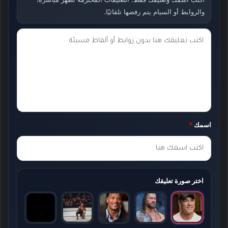
والروابط أو السبام يتم رفضها تلقائيًا.
ت
ع
ل
ي
ق
ك
اسمك
*
*
اختر صورة تعليقك