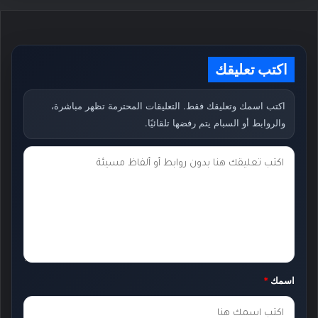
اكتب تعليقك
اكتب اسمك وتعليقك فقط. التعليقات المحترمة تظهر مباشرة،
والروابط أو السبام يتم رفضها تلقائيًا.
ت
ع
ل
ي
ق
ك
اسمك
*
*