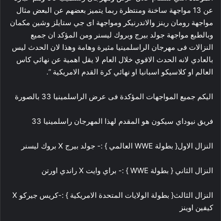
عن 13 مواجهة ساخنة ومنتظرة ربما يتميز بعضهم عن البعض مثال
مواجهة رومان رينز والاندرنيكر ومواجهة اى جي ستايلز وشين مكمان
وبالطبع مواجهة جولد بيرج وبروك ليسنر ومن المؤكد ان جميع
النزالات فى مهرجان الراسلمينيا مثيرة وهامة وهذا لان الحدث ليس
بالعادي لانه الحدث الاقوي خلال العام لا يقل اهمية عن نهائي كاس
العالم او كلاسيكو اسبانيا او نهائي كرة القدم الامريكية “.
اليكم جميع المواجهات المؤكدة فى عرض الراسلمينيا 33 بالصورة
فريق نيوداي سيكون هو المقدم لهذا المهرجان راسلمينيا 33
النزال الاول{ بطولة WWE العالمي } :- جولد بيرج X بروك ليسنر
النزال الثاني { بطولة WWE } :- براي وايت X راندي اورتن
النزال الثالث{ بطولة الولايات المتحدة الامريكية } :-كريس جيركو X
كيفين اوينز