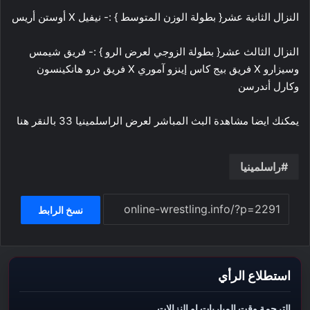
النزال الثانية عشر{ بطولة الوزن المتوسط } :- نيفيل X أوستن أريس
النزال الثالث عشر{ بطولة الزوجي لعرض الرو } :- فريق شيمس
وسيزارو X فريق بيج كاس إينزو آموري X فريق درو هانكينسون
وكارل أندرسن
يمكنك ايضا مشاهدة البث المباشر لعرض الراسلمينيا 33 بالنقر هنا
راسلمينيا
نسخ الرابط
استطلاع الرأي
الترجمة وقت المباريات او النزالات