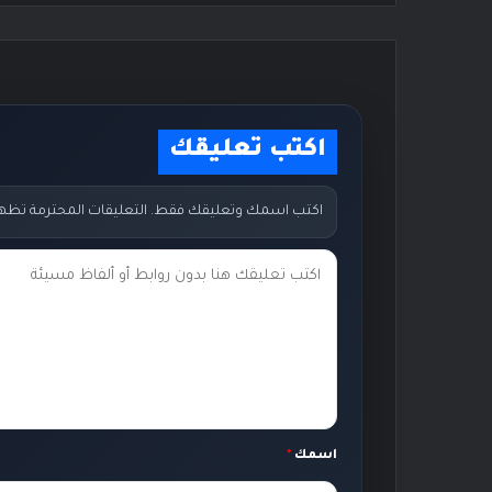
اكتب تعليقك
اكتب اسمك وتعليقك فقط. التعليقات المحترمة تظهر مب
ت
ع
ل
ي
ق
ك
اسمك
*
*