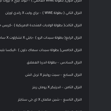
النزال الاول{ بطولة WWE العالمي } :- جولد بيرج X بروك ليسنر
النزال الثاني { بطولة WWE } :- براي وايت X راندي اورتن
النزال الثالث{ بطولة الولايات المتحدة الامريكية } :-كريس جيركو X كيفين
النزال الرابع{ بطولة سيدات الرو } :-بايلي X تشارلوت X ساشا بانكس X نيا جاكس
النزال الخامس{ بطولة سيدات سماك داون } :-اليكسا بليس X جميع سيدات عرض سماك 
النزال السادس :- بطولة اندريا العملاق
النزال السابع :- سيث رولينز X تربل اتش
النزال الثامن :- اندرتيكر X رومان رينز
النزال التاسع :- شين مكمان X اي جي ستايلز