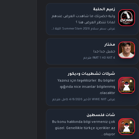
زعيم الحلبة
وليه حضرتك ما شاهدت العرض عندهم
لماذا تنتظر العرض هنا ؟
عرض سمر سلام SummerSlam 2026 الليلة الأولى كامل مترجم
مختار
جميل جدا جدا
PART 1 HD NXT 4 مترجم
شركات تشطيبات وديكور
Yazınız için teşekkürler. Bu bilgiler
ışığında nice insanlar bilgilenmiş
olacaktır.
عرض WWE NXT الأخير 4/8/2026 كامل مترجم
شات فلسطين
Bu konu hakkında bilgi vermeniz çok
güzel. Genellikle türkçe içerikler az
oluyor...