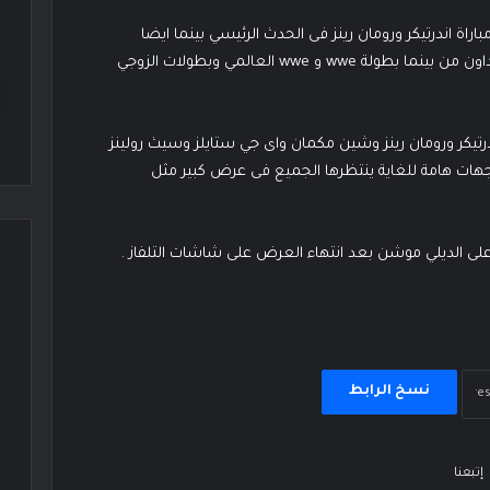
ا على ان تكون مباراة اندرتيكر ورومان رينز فى الحدث الرئيسي بينما ايضا
ستلعب مواجهات على جميع القاب عروض الرو وسماك داون من بينما بطولة wwe و wwe العالمي وبطولات الزوجي
درتيكر ورومان رينز وشين مكمان واى جي ستايلز وسيث رولينز
ات هامة للغاية ينتظرها الجميع فى عرض كبير مثل
نسخ الرابط
إتبعنا