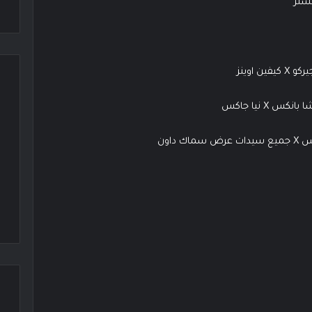
 اوينز
داون