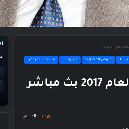
اس
ال
ا 33
عروض المصارعة
فيديوهات
مشاهدة العروض
عرض رسلمينيا 33 لعام 2017 بث مباشر
507
2 دقائق