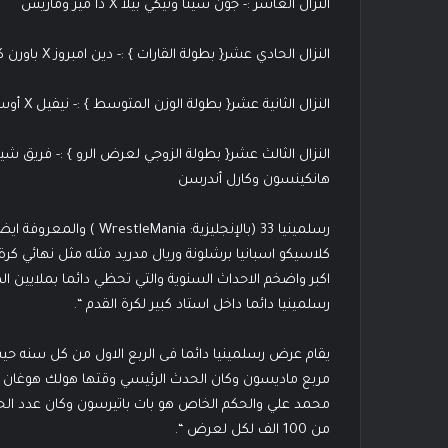
النزال العاشر :- جون سينا ونيكي بيلا X ذا ميز وماريس
النزال الحادي عشر{ بطولة القارات } :- دين امبروز X باورن كوربن
النزال الثانية عشر{ بطولة الوزن المتوسط } :- نيفيل X أوستن أريس
هانكينسون وكارل أندرسن
رسلمينيا 33 (بالإنجليزية: 
كلاسيكو اسبانيا برشلونة وريال مدريد مثله مثل نهائي كرة 
اكبر واضخم الاحداث السنوية والتي تحظي دائما بملايين 
رسلمينيا دائما داخل استاد كبير لكرة القدم “.
مربع ماديسون وكان الحدث الرئيسي وقتها هولك هوغان و 
من 100 الف لكل لعرض “.