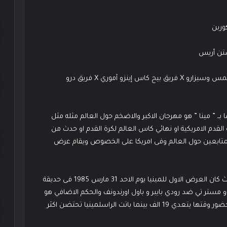
النزال الثالث عشر{ بطولة الزوجي لعرض الرو } :- فريق شيمس وسيزارو X فريق بيج كاس إينزو آموري X فريق درو
WrestleMania ) والمعروفة ايضا بــ ” مينا ” هو مهرجان الاكبر والاضخم حول العالم مثله مثل
القدم الامريكية او نهائي كاس العالم لكرة القدم او حدث من
المتابعين حول العالم وفى امريكا على الخصوص ويقام عرض
يقام عرض رسلمينيا دائما فى الربع الاول من كل سنه حيث كان العرض الاول للمينيا يوم الاحد 31 مارس 1985 فى حديقة
مستر تي ضد رودي بايبر و باول اورندونف والحكم الاضافي هو
محمد علي والحكم الخاص هو بات باتيرسون وكان عدد الحضور وقتها يتعدي 19 الف بينما باتت الراسلمينيا تحتضن اكثر