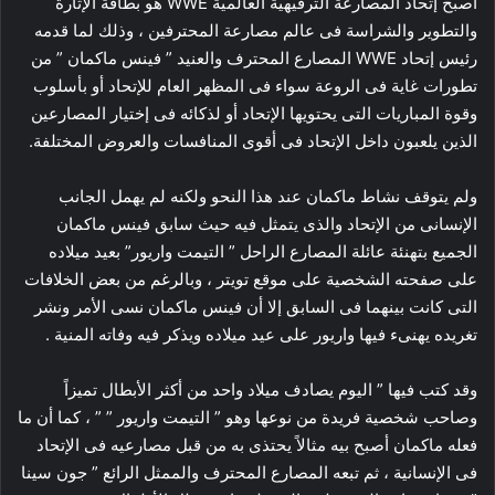
أصبح إتحاد المصارعة الترفيهية العالمية WWE هو بطاقة الإثارة
والتطوير والشراسة فى عالم مصارعة المحترفين ، وذلك لما قدمه
رئيس إتحاد WWE المصارع المحترف والعنيد ” فينس ماكمان ” من
تطورات غاية فى الروعة سواء فى المظهر العام للإتحاد أو بأسلوب
وقوة المباريات التى يحتويها الإتحاد أو لذكائه فى إختيار المصارعين
الذين يلعبون داخل الإتحاد فى أقوى المنافسات والعروض المختلفة.
ولم يتوقف نشاط ماكمان عند هذا النحو ولكنه لم يهمل الجانب
الإنسانى من الإتحاد والذى يتمثل فيه حيث سابق فينس ماكمان
الجميع بتهنئة عائلة المصارع الراحل ” التيمت واريور” بعيد ميلاده
على صفحته الشخصية على موقع تويتر ، وبالرغم من بعض الخلافات
التى كانت بينهما فى السابق إلا أن فينس ماكمان نسى الأمر ونشر
تغريده يهنىء فيها واريور على عيد ميلاده ويذكر فيه وفاته المنية .
وقد كتب فيها ” اليوم يصادف ميلاد واحد من أكثر الأبطال تميزاً
وصاحب شخصية فريدة من نوعها وهو ” التيمت واريور ” ” ، كما أن ما
فعله ماكمان أصبح بيه مثالاً يحتذى به من قبل مصارعيه فى الإتحاد
فى الإنسانية ، ثم تبعه المصارع المحترف والممثل الرائع ” جون سينا