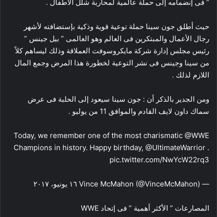
” فى إنضمامه إلى حملة عالمية لمحاربة شلل الأطفال .
حيث أطلق جون سينا حملة توعية قوية وذكية بإستضافته لأشهر
رجال الأعمال والمبتكرين فى العالم وهو العالمى ” بيل جينس ”
رئيس مجلس إدارة شركة مايكروسوفت العملاقة وذلك ليساهم كلاً
من سينا وجينس فى نشر التوعية لخطورة هذا المرض وجمع المال
اللازم لذلك .
ومن الجدير بالذكر أن : جون سينا سيعود إلى الحلبة فى عرض
سماك داون لايف القادم والموافق 11 من يوليو .
Today, we remember one of the most charismatic @WWE
Champions in history. Happy birthday, @UltimateWarrior .
pic.twitter.com/NwYcW22rq3
— Vince McMahon (@VinceMcMahon) ١٦ يونيو، ٢٠١٧
المصارعات ” الأكثر أهمية ” فى إتحاد WWE