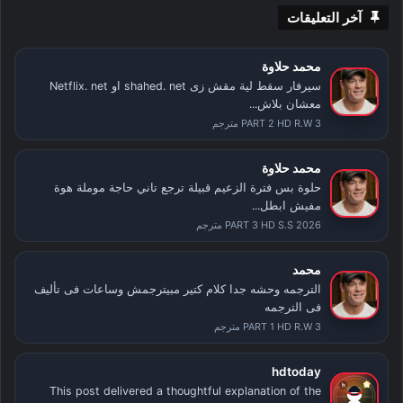
آخر التعليقات
محمد حلاوة
سيرفار سقط لية مقش زى shahed. net او Netflix. net
معشان بلاش...
PART 2 HD R.W 3 مترجم
محمد حلاوة
حلوة بس فترة الزعيم قبيلة ترجع تاني حاجة موملة هوة
مفيش ابطل...
PART 3 HD S.S 2026 مترجم
محمد
الترجمه وحشه جدا كلام كتير مبيترجمش وساعات فى تأليف
فى الترجمه
PART 1 HD R.W 3 مترجم
hdtoday
This post delivered a thoughtful explanation of the