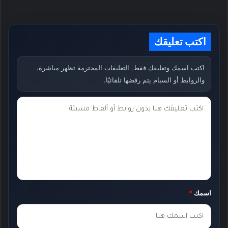
اكتب تعليقك
اكتب اسمك وتعليقك فقط. التعليقات المحترمة تظهر مباشرة،
والروابط أو السبام يتم رفضها تلقائيًا.
ت
ع
ل
ي
ق
ك
اسمك
*
*