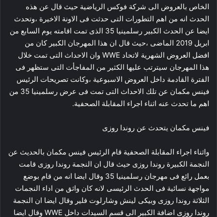
الخاص بالعروض الى شركة فوكس الرياضية حيث قال عن هذه
الحدث انه من اهم التطورات التى حدثت فى الاونة الاخيرة ،وتحدث
ايضا عن الحدث الكبير رسلمينيا 35 الذى تمت اقامته يوم السابع من
ابريل 2019 الماضى ،حيث قال ان هذا المهرجان الكبير كان من
افضل العروض الشهرية لاتحاد WWE وان الاحداث التى تمت خلال
هذا المهرجان سيترتب عليها الكثير من المفاجأت التى ستظهر فى
الفترة القادمة داخل العروض الاسبوعية ،وكانت تصريحات الرئيس
فينس مكمان عن تلك الاحداث التى تمت فى عرض رسلمينيا 35 من
اهم ما تحدث عنه اثناء اجراء المقابلة الصحفية.
فينس مكمان يتحدث عن روندا روزى
واثناء اجراء المقابلة الصحفية قام الرئيس فينس مكمان بالحديث عن
النجمة الكبيرة روندا روزى حيث قال ان النجمة روندا روزى قامت
بعمل رائع فى مهرجان رسلمينيا 35 وقال ايضا انه من قام بوضع
مواجهة نسائية فى الحدث الرئيسى لانه كان واثق من اداء النجمات
الثلاثة روندا روزى وبيكى لينش وشارلوت فلير وقال ايضا ان النجمة
روندا روزى اضافة الكبير الى قسم السيدات داخل WWE وقال ايضا