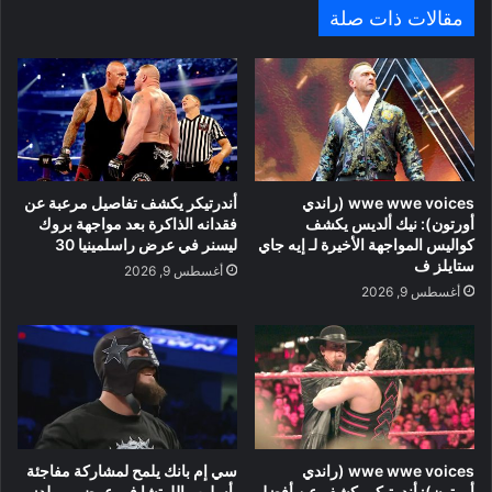
مقالات ذات صلة
wwe wwe voices (راندي
أندرتيكر يكشف تفاصيل مرعبة عن
أورتون): نيك ألديس يكشف
فقدانه الذاكرة بعد مواجهة بروك
كواليس المواجهة الأخيرة لـ إيه جاي
ليسنر في عرض راسلمينيا 30
ستايلز ف
أغسطس 9, 2026
أغسطس 9, 2026
wwe wwe voices (راندي
سي إم بانك يلمح لمشاركة مفاجئة
أورتون): أندرتيكر يكشف عن أفضل
بأسلوب اللوتشا في عرض وورلدز