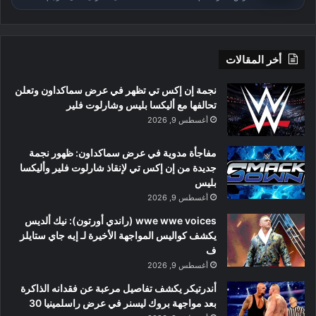
أخر المقالات
نجمة إن إكس تي تظهر في عرض سماكداون وتعلن
تحالفها مع أليكسا بليس وشارلوت فلير
أغسطس 9, 2026
مفاجأة مدوية في عرض سماكداون: ظهور نجمة
جديدة من إن إكس تي لإنقاذ شارلوت فلير وأليكسا
بليس
أغسطس 9, 2026
wwe wwe voices (راندي أورتون): نيك ألديس
يكشف كواليس المواجهة الأخيرة لـ إيه جاي ستايلز
ف
أغسطس 9, 2026
أندرتيكر يكشف تفاصيل مرعبة عن فقدانه الذاكرة
بعد مواجهة بروك ليسنر في عرض راسلمينيا 30