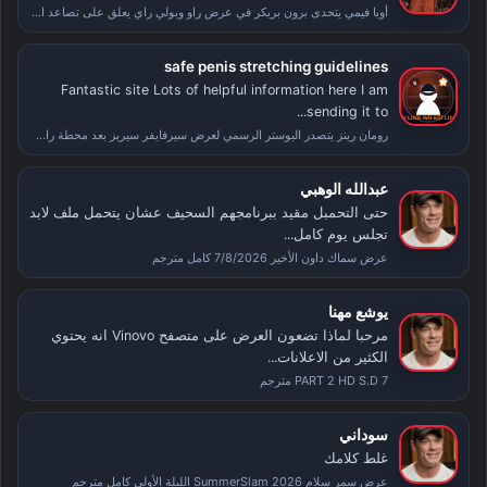
أوبا فيمي يتحدى برون بريكر في عرض راو وبولي راي يعلق على تصاعد الأحداث بعد سمر سلام
safe penis stretching guidelines
Fantastic site Lots of helpful information here I am
sending it to...
رومان رينز يتصدر البوستر الرسمي لعرض سيرفايفر سيريز بعد محطة راسلمينيا
عبدالله الوهبي
حتى التحمبل مقيد ببرنامجهم السحيف عشان يتحمل ملف لابد
تجلس يوم كامل...
عرض سماك داون الأخير 7/8/2026 كامل مترجم
يوشع مهنا
مرحبا لماذا تضعون العرض على متصفح Vinovo انه يحتوي
الكثير من الاعلانات...
PART 2 HD S.D 7 مترجم
سوداني
غلط كلامك
عرض سمر سلام SummerSlam 2026 الليلة الأولى كامل مترجم