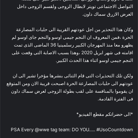
التواصل الاجتماعى تويتر لابطال الزوجى ولقسم الزوجى داخل
العرض الازرق سماك داون.
وكان هذا التحذير من اجل عودتهم القريبة الى حلبات المصارعة
الحرة ،فمن المعروف ان النجم جيمى اوسو والنجم جاى اوسو لم
يظهرو معا منذ المهرجان الكبير رسلمينيا 36 الماضى الذى تمت
اقامته فى شهر ابريل 2020 ،وهذا بسبب الاصابة التى وقعت على
النجم جيمى اوسو اثناء هذا الحدث الكبير.
ولكن تلك التحذيرات التى قام الثنائى بنشرها مؤخرا تشير الى ان
عودتهم الى حلبات المصارعة الحرة اصبحت قريبة الان ومن المتوقع
ان يقوموا بالمنافسة على لقب بطولة الزوجى لعرض سماك داون
فى الفترة القادمة.
*الى حضراتكم مقطع الفيديو*
PSA Every @wwe tag team: DO YOU….. #UsoCountdown