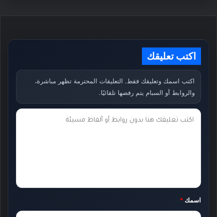
اكتب تعليقك
اكتب اسمك وتعليقك فقط. التعليقات المحترمة تظهر مباشرة،
والروابط أو السبام يتم رفضها تلقائيًا.
ت
ع
ل
ي
ق
ك
اسمك
*
*