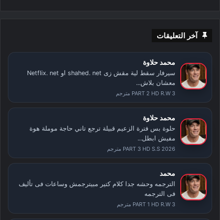
آخر التعليقات
محمد حلاوة
سيرفار سقط لية مقش زى shahed. net او Netflix. net
معشان بلاش...
PART 2 HD R.W 3 مترجم
محمد حلاوة
حلوة بس فترة الزعيم قبيلة ترجع تاني حاجة موملة هوة
مفيش ابطل...
PART 3 HD S.S 2026 مترجم
محمد
الترجمه وحشه جدا كلام كتير مبيترجمش وساعات فى تأليف
فى الترجمه
PART 1 HD R.W 3 مترجم