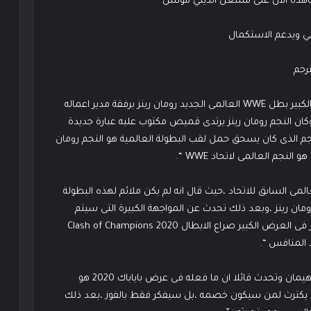
اهدة الان على مشغل الديلي موشن
ي ويدعم الاستكمال
“انطلق عرض سماك داون الاخير 4-9-2020 بظهور النجم الكبير بطل WWE العالمى الجديد رومان رينز برفقة مدير اعماله
،وكان النجم رومان رينز يرتدى قميص مكتوب عليه عبارة جديدة
م الذى كان يسحق حمل لقب البطولة العالمية هو النجم رومان
لنجم العالمى لاتحاد WWE “.
لمى السابق للاتحاد ،حيث قال انه لم يكن ملائم لهذه البطولة
مان رينز ،وبعد ذلك تحدث عن المواجهة الكبيرة التى سيتم
اقامتها من اجل تحديد المنافس الخاص بالنجم رومان رينز فى العرض الكبير صراع الابطال 2020 Clash of Champions
 المنافس “.
“بعد ذلك قام النجم رومان رينز بأخذ الميكروفون من بول هيمان وتحدث قائلا ان ما فعله فى عرض باياباك 2020 هو
 لن يكترث لمن سيكون خصمه ،بل سيفكر فقط بالفوز ،بعد ذلك