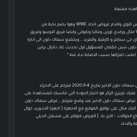
هدة ممتعة .
معلومات عن عرض سماكداون لايف هو عرض اسبوعي من اقوي واقدم عروض اتحاد WWE وهوا يضم نخبة من
المصارعين السوبر ستار يلعب له كثير من مصارعين WWE مثال وراندي اورتن ونتاليا ونايومي وايضا فريق الاوسو وفريق
 اي جي ستايلز و كارميلا والمزيد ,, ويخضع سماك داون الى ادارة
اون شين مكمان كمسؤول اول تحديث عاد دانيال براين
لنت اعتزالها بسبب الاصابة بدلا منه “.
موقع مصارعة اون لاين يقدم لكم مشاهدة وتحميل عرض سماك داون الاخير بتاريخ 4-9-2020 مترجم على الاجزاء
ليك عزيزي الزائر هو اختيار الجودة التي تناسبك للمشاهدة على
مل عرض سماك داون الاخير عند وضع مترجم ,, عرض سماك داون
اليك مثال على توافق الموقع مع الاجهزة [ اجهزة الاندوريد جوال
اع الجوالات – الاي باد ] العرض متوافر على مشغل الديلي
والاداء .