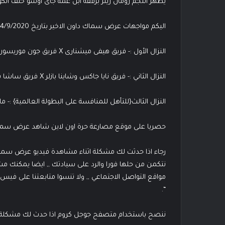
يظهر النجم رومان رينز برفقة ابن عمه جاى اوسو خلف الك
اليكم مواجهات عرض سماك داون الاخير بتاريخ 4/9/2020
النزال الأول :- فريق هيفى ميشنارى X فريق جون موريسون وذا ميز .
النزال الثاني :- فريق نايا جاكس وشاينا بازلر X فريق ساشا بانكس وبايلى .
النزال الثالث{للتأهل للمنافسة على البطولة العالمية} :- مات ريدل X بارون كوربن X جاى ا
حصريا على موقع مصارعة حرة اون لاين شاهد عرض سماك داون الاخي
رجاء اذا حدثت لك مشكلة اثناء مشاهدة فيديو عرض سما
نتكمن من حلها فورا والرد على سيادتك ,, ايضا يمكنك م
مواقع التواصل الاجتماعي ,, ولا تنسوا متابعتنا على في
“.
ننصح باستخدام متصفح جوجل كروم اذا حدث لك مشكلة 