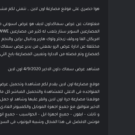
هوا حصري على موقع مصارعة اون لاين ,, نتمني لكم مشا
امريكان الفا ودولف زيجلر ولوك هاربر ودانيال براين والنجم
مختلفة عن ادارة عرض الرو بمعني من يدير عرض سماك د
كمصارع وتم فصله من الادارة وتعيين المصارعة بايج التي اع
مشاهد عرض سماك داون الاخير 4/9/2020 اون لاين
المتواجده فى الاعلي للمشاهدة والتحميل المباشر كل ما ع
موقعنا مصارعة حرة اون لاين وانقر عليها وشاهد او ح
الاخير متوافق مع جميع اجهزة الموبايل والكمبيوتر العادي 
و تابلت – ايفون – جميع اجهزة ابل – الحواسيب – جميع انو
موشن الافضل فى هذا المجال وشبيه اليوتيوب فى السرعة 