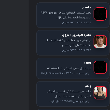
قاسم
يجب تحديث الموقع لتنزيل عروض AEW
الإسبوعية الجديدة لكي تنزل
PART 1 HD S.S 2026 مترجم
حمرة اليعربي / نزوى
تو ايش ذي الاعلانات وكأنها امطار لا
تنقطع ؟ على اقل تقدير...
PART 1 HD S.S 2026 مترجم
Sami
لا يتحمل معي العرض ما المشكله
عرض سمر سلام SummerSlam 2026 الليلة الثانية كامل مترجم
وئام
دائما في مشكلة في تحميل العرض
كامل بالترجمة صلحوا الخلل
عرض الرو الاخير 3/8/2026 كامل مترجم