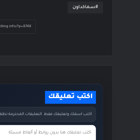
سماكداون
اكتب تعليقك
اكتب اسمك وتعليقك فقط. التعليقات المحترمة تظهر مب
ت
ع