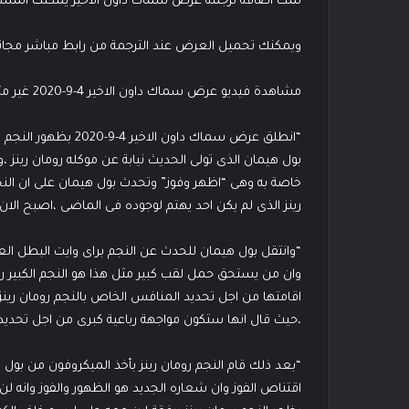
تمت اضافة ترجمة عرض سماك داون الاخير يمكنك المش
ويمكنك تحميل العرض عند الترجمة من رابط مباشر مجان
مشاهدة فيديو عرض سماك داون الاخير 4-9-2020 غير مترجم
بول هيمان الذى تولى الحديث نيابة عن موكله رومان رينز 
خاصة به وهى “اظهر وفوز” وتحدث بول هيمان على ان النج
رينز الذى لم يكن احد يهتم لوجوده فى الماضى ،اصبح الان هو ا
“وانتقل بول هيمان للحدث عن النجم براى وايت البطل العا
وان من يستحق حمل لقب كبير مثل هذا هو النجم الكبير رو
،حيث قال انها ستكون مواجهة رباعية كبرى من اجل تحديد
اقتناص الفوز وان شعاره الجديد هو الظهور والفوز وانه