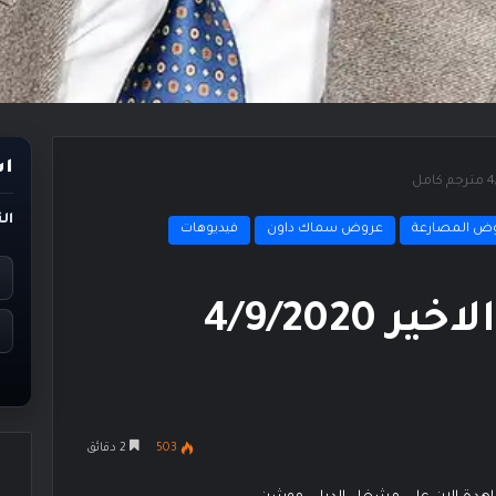
اس
ال
ض المصارعة
عروض سماك داون
فيديوهات
عرض سماك داون الاخير 4/9/2020
503
2 دقائق