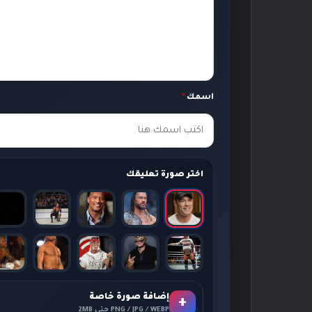
ل
ي
ق
ك
اسمك
*
*
اختر صورة تعليقك
إضافة صورة خاصة
+
PNG / JPG / WEBP حتى 2MB