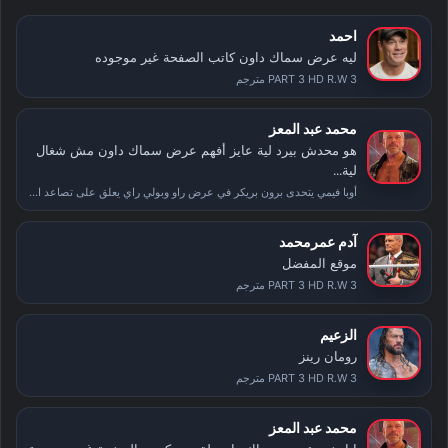
احمد
ليه عرض سماك داون كاتب الصفحة غير موجوده
PART 3 HD R.W 3 مترجم
محمد عبد المعز
هو محدش بيرد لية عايز أفهم عرض سماك داون مش شغال
لية...
أوبا فيمي يتحدى برون بريكر في عرض راو وبولي راي يعلق على تصاعد الأحداث بعد سمر سلام
آدم عمرمحمد
موقع المفضل
PART 3 HD R.W 3 مترجم
الزعيم
رومان رينز
PART 3 HD R.W 3 مترجم
محمد عبد المعز