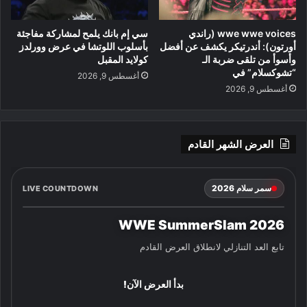
wwe wwe voices (راندي
سي إم بانك يلمح لمشاركة مفاجئة
أورتون): أندرتيكر يكشف عن أفضل
بأسلوب اللوتشا في عرض وورلدز
وأسوأ من تلقى ضربة الـ
كولايد المقبل
“تشوكسلام” في
أغسطس 9, 2026
أغسطس 9, 2026
العرض الشهر القادم
سمر سلام 2026
LIVE COUNTDOWN
WWE SummerSlam 2026
تابع العد التنازلي لانطلاق العرض القادم
بدأ العرض الآن!