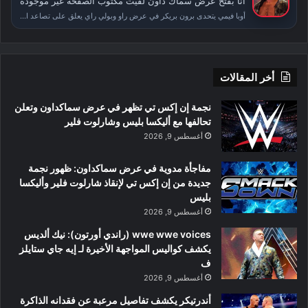
انا بفتح عرض سماك داون لقيت مكتوب الصفحة غير موجودة
أوبا فيمي يتحدى برون بريكر في عرض راو وبولي راي يعلق على تصاعد الأحداث بعد سمر سلام
أخر المقالات
نجمة إن إكس تي تظهر في عرض سماكداون وتعلن
تحالفها مع أليكسا بليس وشارلوت فلير
أغسطس 9, 2026
مفاجأة مدوية في عرض سماكداون: ظهور نجمة
جديدة من إن إكس تي لإنقاذ شارلوت فلير وأليكسا
بليس
أغسطس 9, 2026
wwe wwe voices (راندي أورتون): نيك ألديس
يكشف كواليس المواجهة الأخيرة لـ إيه جاي ستايلز
ف
أغسطس 9, 2026
أندرتيكر يكشف تفاصيل مرعبة عن فقدانه الذاكرة