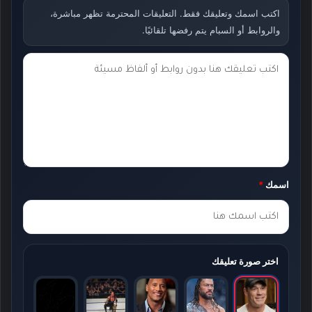
اكتب اسمك وتعليقك فقط. التعليقات المحترمة تظهر مباشرة،
والروابط أو السبام يتم رفضها تلقائيًا.
ت
ع
ل
ي
ق
ك
اسمك
*
*
اختر صورة تعليقك