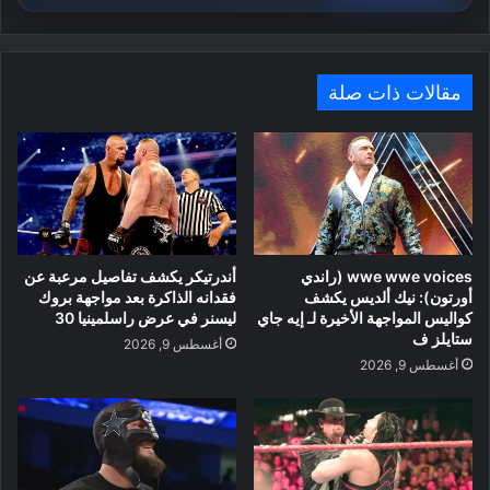
مقالات ذات صلة
wwe wwe voices (راندي
أندرتيكر يكشف تفاصيل مرعبة عن
أورتون): نيك ألديس يكشف
فقدانه الذاكرة بعد مواجهة بروك
كواليس المواجهة الأخيرة لـ إيه جاي
ليسنر في عرض راسلمينيا 30
ستايلز ف
أغسطس 9, 2026
أغسطس 9, 2026