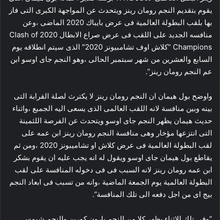
يقوم بتقديم النجم رومان رينز ويتحدث عن المواجهة الكبرى التى فاز
بها بلقب البطولة العالمية فى عرض بايباك 2020 الماضى ،وعن
منافسه الجديد على اللقب فى عرض صراع الابطال 2020 Clash of
Champions “كلاش اوف تشامبيونز 2020″ الذى سيتم انطلاقه يوم
السابع والعشرين من شهر سبتمبر الحالى ،وهو النجم جاى اوسو ابن
عم النجم رومان رينز”.
واوضح بول هيمان ان النجم رومان رينز لا يكترث لصلة القرابة التى
بينه وبين منافسة لانه اللقب العالمى الذى يسعى اليه الجميع ،واثناء
حديث هيمان يظهر النجم جاى اوسو ويتحدث عن الفرصة اللثمينة
التى انتزعها مؤخار وهى منافسة النجم رومان رينز ابن عمه على
لقب البطولة العالمية فى عرض كلاش او تشاميبونز 2020 ،ومن ثم
يقاطع بول هيمان جاى اوسو ويقول له انه يجب عليه ان يقوم بشكر
ابن عمه رومان رينز لانه السبب فى فى دخوله المنافسة على لقب
البطولة العالمية يوم الجمعة الماضية ،وانه من تسبب فى ابعاد النجم
بيج اى من اجل دفعه الى تلك المنافسة”.
“وفى تلك الاثناء يظهر كلا من النجم بارون كوربن والنجم شيمس