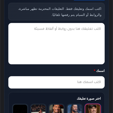
اكتب اسمك وتعليقك فقط. التعليقات المحترمة تظهر مباشرة،
والروابط أو السبام يتم رفضها تلقائيًا.
ت
ع
ل
ي
ق
ك
اسمك
*
*
اختر صورة تعليقك