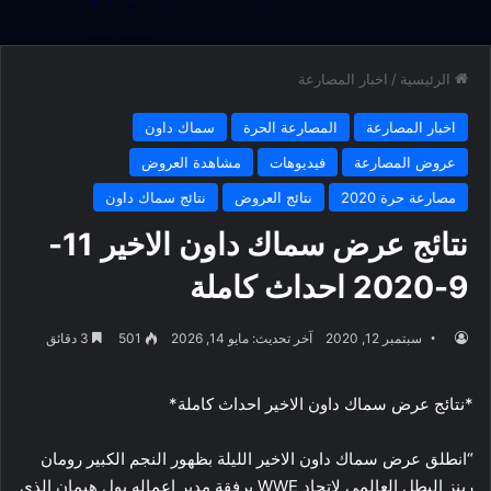
الرئيسية
/
اخبار المصارعة
اخبار المصارعة
المصارعة الحرة
سماك داون
عروض المصارعة
فيديوهات
مشاهدة العروض
مصارعة حرة 2020
نتائج العروض
نتائج سماك داون
نتائج عرض سماك داون الاخير 11-
9-2020 احداث كاملة
سبتمبر 12, 2020
آخر تحديث: مايو 14, 2026
501
3 دقائق
*نتائج عرض سماك داون الاخير احداث كاملة*
“انطلق عرض سماك داون الاخير الليلة بظهور النجم الكبير رومان
رينز البطل العالمى لاتحاد WWE برفقة مدير اعماله بول هيمان الذى