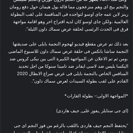
والنجم بيج اى وهم منزعجون مما قاله بول هيمان حول دفع رومان
رينز لابن عمه جاى اوسو لتواجده فى المنافسة على لقب البطولة
العالمية ،ولكن جاى اوسو كان لديه اقتراح اخر وهو اقامة مواجهة
فرق فى الحدث الرئسى لحلقة عرض سماك داون الليلة”.
بعد ذلك تم عرض مقطع فيديو لهجوم النجمة بايلى على صديقتها
النجمة ساشا بانكس فى حلقة عرض سماك داون للاسبوع الماضى
،ومن ثم تم الاعلان عن المواجهة الكبيرة التى بين نيكى كروس ضد
اليكسا بليس ضد لاسى ايفانز ضد تامينا سنوكا من اجل تحديد
المنافس الخاص بالنجمة بايلى فى عرض صراع الابطال 2020
القادم على لقب بطولة السيدات لعرض سماك داون”.
*المواجهة الاولى:- بطولة القارات*
{اى جى ستايلز ,يفوز على, جيف هاردى}
“يحتفظ النجم جيف هاردى باللقب بالرغم من فوز النجم اى جى
ستايلز بعدم الاهلية ،وبعد انتهاء المواجهة مباشرا يظهر النجم سامى