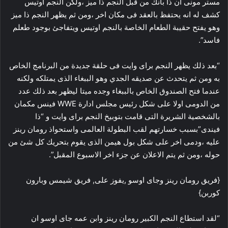
مستر مونى ان ذا بانك من قبل النجم ذا ميز ،ولكن النجم اوتيس
كشف له انه يحتفظ بالعقد فى مكان اخر ،ومن ثم يظهر النجم ذا ميز
وهو يفتح حقيبة الطعام الخاصة بالنجم اوتيس ويتفاجئ بوجود طعلم
فاسد”.
“بعد ذلك يظهر النجم براى وايت فى حلقة جديدة من البرنامج الخاص
به ومن ثم يتحدث عن صديقه الجدي وهو الببغاء الذى يمتلكه ولكنه
عندما فتح الصندوق الخاص بالببغاء وجده ميتا ليظهر بعد ذلك عدد
من الدومى اولا على شكل رئيس مجلس ادارة WWE فينس مكمان
بالشخصية الشريرة التى قامت بتوبيخ النجم براى وايت و “ذا
فيندى”بسبب خسارتهم لقب البطولة العالمى واستحواذ رومان رينز
عليه ،ودمى اخر على شكل بول هيمن الذى يقوم بتحريك كل شئ من
حوله ،ومن ثم يتم الاعلان عن جزء اخر الاسبوع المقبل”.
{فريق رومان رينز وجاى اوسو ,يفوز على, فريق شيمس وبارون
كوربن}
“لقد استطاع النجم الكبير رومان رينز وابن عمه جاى اوسو ان