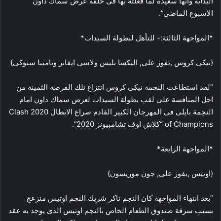
البداية وانها سعيدة لما فعلته بها فى حلقة عرض سماك داون
الاسبوع الماضى”.
*المواجهة الثالثة:- للتأهل لبطولة السيدات*
{نيكى كروس ,تفوز على, اليكسا بليس ولاسى ايفانز وتامينا سنوكى}
“لقد استطاعت النجمة نيكى كروس انتزاع تلك الفرصة الثمينة من
اجل المنافسة على لقب بطولة السيدات لعرض سماك داون امام
النجمة بايلى فى المهرجان الكبير القادم صراع الابطال 2020 Clash
of Champions “كلاش اوف تشامبيونز 2020”.
*المواجهة الرابعة*
{اوتيس ,يفوز على, جون موريسون}
“بعد انتهاء المواجهة كان النجم تاكر شريك النجم اوتيس منزعج
بسبب سرقة صندوق الطعام الخاص بالنجم اوتيس الذى يوجد به عقد