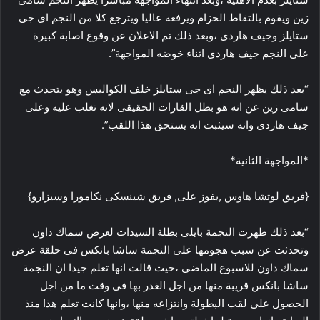
زين ويقوم بالتقاط الحزام ويرفعه عاليا ويترجع كلا من النجم اى جى
ستايلز وجيف هاردى ،وبعد ذلك تم الاعلان عن وقوع اصابة كبيرة
على النجم جيف هاردى اثناء خوضه المواجهة”.
“بعد ذلك يظهر النجم اى جى ستايلز خلف الكواليس وهو يتحدث مع
سامى زين عن انه هو بطل القارات الحقيقى لانه تغلب عليه وعلى
جيف هاردى وانه سيثبت انه يستحق هذا اللقب”.
*المواجهة الثانية*
{فريق لوتشا هاوس ,يفوز على, فريق شينسكى نكامورا وسيزارو}
“بعد ذلك ظهرت النجمة بايلى بطلة السيدات لعرض سماك داون
وتحدثت عن سبب هجومها على النجمة ساشا بانكس فى حلقة عرض
سماك داون للاسبوع الماضى ،حيث قالت انها تعلم جيدا ان النجمة
ساشا بانكس قريبة منها من اجل الغدر بها فى وقت ما من اجل
الحصول على لقب البطولة وانتزاعه منها ،وانها كانت تعلم هذا منذ