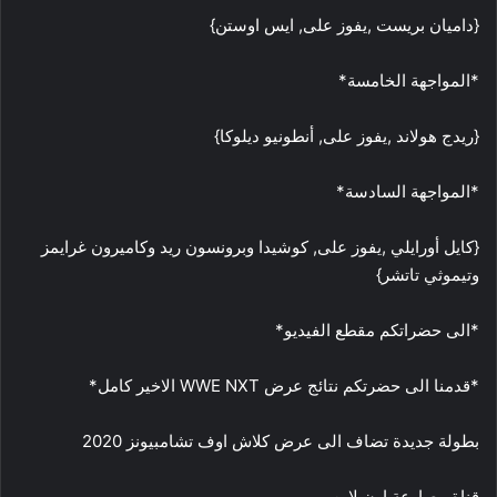
{داميان بريست ,يفوز على, ايس اوستن}
*المواجهة الخامسة*
{ريدج هولاند ,يفوز على, أنطونيو ديلوكا}
*المواجهة السادسة*
{كايل أورايلي ,يفوز على, كوشيدا وبرونسون ريد وكاميرون غرايمز
وتيموثي تاتشر}
*الى حضراتكم مقطع الفيديو*
*قدمنا الى حضرتكم نتائج عرض WWE NXT الاخير كامل*
بطولة جديدة تضاف الى عرض كلاش اوف تشامبيونز 2020
قناة مصارعة اون لاين