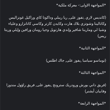
*المواجهة الاولى:- معركة ملكية*
{كانديس لاري ,تفوز على, ريا ريبلي وداكوتا كاي وراكيل غونزاليس
وكاتالينا وشوتزي بلاك هارت وكايدن كارتر وكاسي كاتانزارو وعلياء
وشيا لي ومارينا شافير وإندي هارتويل وجيا رومان ورافين وإيلي وريتا
ريس}
*المواجهة الثانية*
{توماسو سيامبا ,يفوز على, جاك اطلس}
*المواجهة الثالثة*
{فريق داني بورش ورودريك سترونج ,يفوز على, فريق راؤول مندوزا
وفابيان أيشنر}
*المواجهة الرابعة*