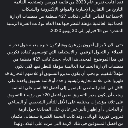
فقد افادت تقرير عام 2020 من قائمة فوربس وتستخدم القائمة
التاريخ من التقارير الإخبارية والمواقع الإلكترونية والشبكات
الاجتماعية لقياس التأثير ،فكانت 427 منظمة من منظمات الإدارة
الجماعية العالمية مؤهلة للنظر فيها هذا العام ،وكانت الفترة الزمنية
المقدرة من 15 فبراير إلى 30 يونيو 2020.
حتى الان لا يزال آخرون يزرعون ويشاركون خبرة معينة حول تجربة
العملاء أو التحول الرقمي أو الاستدامة التي تؤسسهم كقادة فكريين
في هذا الموضوع المحدد. هذا العام ،حيث كانت 427 منظمة من
منظمات الإدارة الجماعية العالمية مؤهلة للنظر فيها لكي تكون
مؤهلاً للتقييم ،و يجب أن يكون مديرو التسويق أو علامتهم التجارية قد
ظهروا على علامة تجارية رئيسية واحدة أو قائمة تسويق واحدة على
الأقل في العام الماضي للوصول إلى أفضل 50 اسم على القائمة
ويجب أن يكون مدير التسويق ضمن أفضل 20٪ من رؤساء التسويق
على ثلاثة مؤشرات مختلفة على الأقل للتأثير الشخصي أو الصناعي
أو الداخلي ، أو إظهار تأثير غير عادي على المحادثة حول ازمة
فيروس كورونا الوبائى ،وقد كانت النجمة الكبيرة ستيفانى مكمان
من افضل المسوقين فى تلك الازمة التى مرت على البلاد ،ولهذا