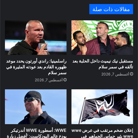
مقالات ذات صلة
مستقبل نيك نيميث داخل الحلبة بعد
راسلمينيا: راندي أورتون يحدد موعد
تألقه في سمر سلام
ظهوره القادم بعد عودته المثيرة في
سمر سلام
أغسطس 7, 2026
أغسطس 7, 2026
إعلان ضخم مرتقب في عرض wwe
WWE: أسطورة WWE أندرتيكر
wwe يثير حماس الجماهير في
يودع عالم البودكاست: ‘أفضل زيارة