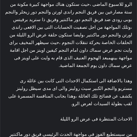
الرو للاسبوع الماضى ،حيث ستكون هناك مواجهة كبيرة مكونة من
ستة مصارعين بين فريق النجم راندى اورتن والنجم دور زيجلر والنجم
بوبى رودى ضد فريق النجم دور ماكنتير وفريق ذا ستريد برفيتس
،وتلك المواجهة من اجل تصفيت الحسابات التى بين الافعى راندى
اورتن والنجم دور ماكنتير ،وايضا ستكون حلقة عرض الرو الليلة من
الحلقات الخاصة بحركة تنقلات النجوم ،حيث سيظهر المخيف براى
وايت نجم عرض سماك داون امام النجم كيفين اوينز من اجل اقامة
مواجهة بينهمبعد الهجوم العنيف الذى قام به وايت على اوينز فى
عرض سماك داون يوم الجمعة الماضية.
وهذا بالاضافة الى استكمال الاحداث التى كانت بين عائلة رى
مستريو والنجم الكبير سيث رولينز والى اى مدى سيظل رولينز
يكشف عن فضائح تلك العائلة ،وهذا بجانب المنافسة المسمرة على
لقب بطولة السيدات لعرض الرو.
الاحداث المنتظرة فى عرض الرو الليلة
من سيستطيع الفوز فى مواجهة الحدث الرئيسى فريق دور ماكنتير