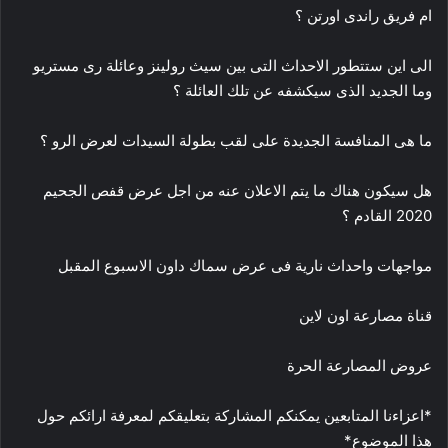
ام فريق راندى اورتن ؟
الى اين ستتطور الاحداث التى بين سيث رولينز وعائلة رى مستريو
وما الجديد الذى سيكشفه عن تلك العائلة ؟
ما هى المنافسة الجديدة على لقب بطولة السيدات لعرض الرو ؟
هل سيكون هناك ما يتم الاعلان عنه من اجل عرض قفص الجحيم
2020 القادم ؟
مواجهات واحداث نارية فى عرض سماك داون الاسبوع المقبل
قناة مصارعة اون لاين
عروض المصارعة الحرة
*اعزاءنا المتابعين يمكنكم المشاركة بتعليقكم لمعرفة ارائكم حول
هذا الموضوع*