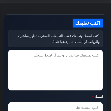
اكتب تعليقك
اكتب اسمك وتعليقك فقط. التعليقات المحترمة تظهر مباشرة،
والروابط أو السبام يتم رفضها تلقائيًا.
ت
ع
ل
ي
ق
ك
اسمك
*
*