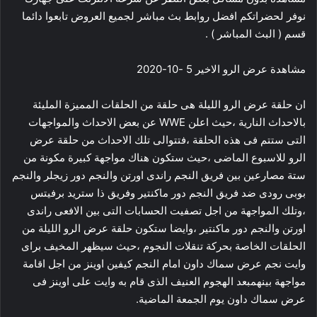
نوفر لحضراتكم افضل روابط بث مباشر لجميع العروض تابعوا دائما
قسم ( البث المباشر ) .
مشاهدة عرض الرو الاخير 5 -10-2020
ان حلقة عرض الرو الليلة هى حلقة من الحلقات المميزة المليئة
بالاحداث النارية ،حيث اعلن WWE عن بعض الاحداث والمواجهات
التى ستتم فى هذه الحلقة ،فتتوالى تلك الاحداث من حلقة عرض
الرو للاسبوع الماضى ،حيث ستكون هناك مواجهة كبيرة مكونة من
ستة مصارعين بين فريق النجم راندى اورتن والنجم دور زيجلر والنجم
بوبى رودى ضد فريق النجم دور ماكنتير وفريق ذا ستريد برفيتس
،وتلك المواجهة من اجل تصفيت الحسابات التى بين الافعى راندى
اورتن والنجم دور ماكنتير ،وايضا ستكون حلقة عرض الرو الليلة من
الحلقات الخاصة بحركة تنقلات النجوم ،حيث سيظهر المخيف براى
وايت نجم عرض سماك داون امام النجم كيفين اوينز من اجل اقامة
مواجهة بينهمبعد الهجوم العنيف الذى قام به وايت على اوينز فى
عرض سماك داون يوم الجمعة الماضية.