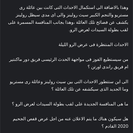
وهذا بالاضافة الى استكمال الاحداث التى كانت بين عائلة رى
مستريو والنجم الكبير سيث رولينز والى اى مدى سيظل رولينز
يكشف عن فضائح تلك العائلة ،وهذا بجانب المنافسة المسمرة على
لقب بطولة السيدات لعرض الرو.
الاحداث المنتظرة فى عرض الرو الليلة
من سيستطيع الفوز فى مواجهة الحدث الرئيسى فريق دور ماكنتير
ام فريق راندى اورتن ؟
الى اين ستتطور الاحداث التى بين سيث رولينز وعائلة رى مستريو
وما الجديد الذى سيكشفه عن تلك العائلة ؟
ما هى المنافسة الجديدة على لقب بطولة السيدات لعرض الرو ؟
هل سيكون هناك ما يتم الاعلان عنه من اجل عرض قفص الجحيم
2020 القادم ؟