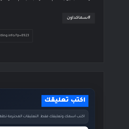
سماكداون
اكتب تعليقك
اكتب اسمك وتعليقك فقط. التعليقات المحترمة تظهر مب