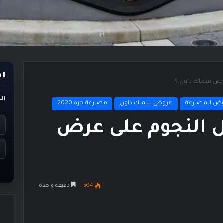
اس
 عرض سماك داون ؟
ال
ض المصارعة
عروض سماك داون
مصارعة حرة 2020
ال النجوم على عرض
504
دقيقة واحدة