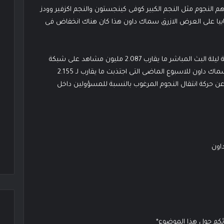
النجوم مثل النجم الكبير كوفى كينجستون والنجم اكزفير وودز
ابيا على العرض الازرق سماك داون هذا كان هناك انخفاض فى
فقد اجتذبت حلقة عرض سماك داون يوم الجمعة الماضية ليلة البث المباشر ما يقارب 2.087 مليون مشاهد على شبكة
فوكس الرياضية ،وهذا اقل بنسبة 3.2% عن حلقة عرض سماك داون للاسبوع الماضى التى اجتذبت ما يقارب لـ 2.155
يون مشاهد ،فلم تحقق التدعيات التى قامت بها WWE عن حركة انتقال النجوم المرغوب بالنسبة للمسؤولين داخل
اون
ائكم حول هذا الموضوع*