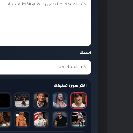
ت
ع
ل
ي
ق
ك
اسمك
*
*
اختر صورة تعليقك