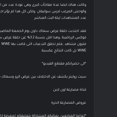
وكانت هناك ايضا عدة مفاجأت كبرى وهى عودة عدد من اهم 
والوحش المرعب لارس سوليفان ،ولكن كل هذا لم يؤثر اج
عدد المشاهدات ليلة البث المباشر.
مل
WWE بل كانت النتائج عكسية.
*الى حضراتكم مقطع الفيديو*
سيث رولينز يكشف عن الاختلاف بين عرض الرو وسماك د
قناة مصارعة اون لاين
عروض المصارعة الحرة
*اعزاءنا المتابعين يمكنكم المشاركة بتعليقكم لمعرفة ار