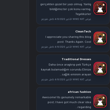
gerçekten güzel bir yazı olmuş. Yanlış
bildiğimiz bir çok konu varmış.
Teşekkürler.
عرض WWE NXT الأخير 4/8/2026 كامل مترجم
CleanTech
I appreciate you sharing this blog
post. Thanks Again. Cool.
عرض WWE NXT الأخير 4/8/2026 كامل مترجم
Traditional Dresses
Daha önce araştırıp pek Türkçe
kaynak bulamadığım sorundu Elinize
sağlık eminim arayan...
عرض WWE NXT الأخير 4/8/2026 كامل مترجم
african fashion
Awesome! Its genuinely remarkable
post, I have got much clear idea
regarding...