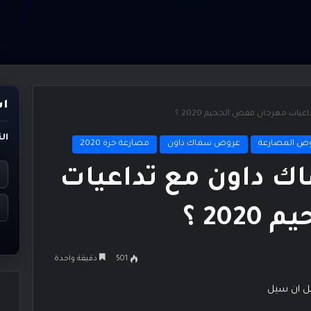
اس
ات مهرجان قفص الجحيم 2020 ؟
ال
ض المصارعة
عروض سماك داون
مصارعة حرة 2020
 داون مع تداعيات
20 ؟
501
دقيقة واحدة
ل ان سيل