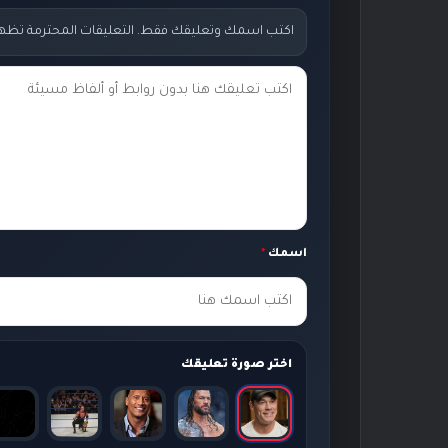
اكتب اسمك وتعليقك فقط. التعليقات المحترمة تظهر مب
ت
ع
ل
ي
ق
ك
اسمك
*
*
اختر صورة تعليقك