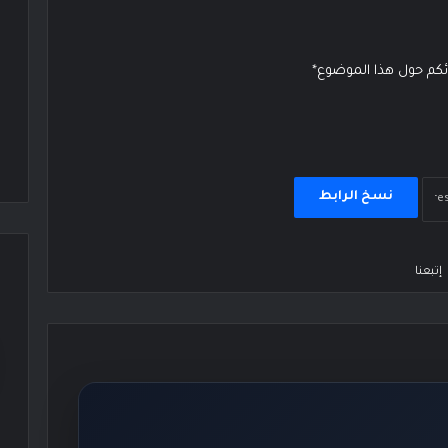
ائكم حول هذا الموضوع*
نسخ الرابط
إتبعنا