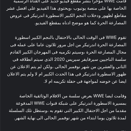
قامت WWE مؤخرا بنشر مقطع فيديو جديد على القناة الرسمية
الخاصة بها على منصة يوتيوب ،ويحتوى هذا الفيديو على افضل عشر
مقاطع لظهور ودخلات النجم الكبير الاسطورة اندرتيكر فى عروض
المصارعة الحرة كما هو موضح ادناه بمقطع الفيديو.
تقوم WWE فى الوقت الحالى بالاحتفال بالنجم الكبير اسطورة
المصارعة الحرة اندرتيكر من اجل مرور ثلاثون عاما على عمله فى
مجال المصارعة الحرة ،وسيتم تكرميه فى المهرجان الكبير القادم
سلسة الناجيين سيرفايفر سيريس 2020 الذى سيتم انطلاقه فى
الثانى والعشرين من شهر نوفمبر الحالى ،ولكن لم يتم الاعلان عن
ظهور الاسطورة اندرتيكر فى هذا الحدث الكبير ام لا ولم يتم الاعلان
ايضا عن خوضه لمواجهة فى حفلة تكريمه ام لا.
وقامت ايضا WWE بعرض سلسة من الافلام الوثائقية الخاصة
بمسيرة الاسطورة اندرتيكر على شبكة قنوات WWE المدفوعة
مقدما من اجل الاحتفال الكبير التى تقوم به ،وستظل تلك السلسلة
لمدة ثلاثون يوما ابتداء من شهر نوفمبر الحالى الى نهاية الشهر.