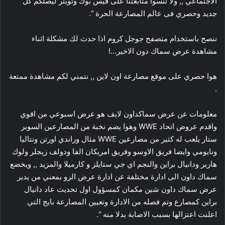
الاجتماعي ,, ولا تنسوا متابعتنا على فيس بوك وتويتر ليصلكم كل
جديد وحصري فى عالم المصارعة الحرة “.
ننصح باستخدام متصفح جوجل كروم اذا حدث لك مشكلة اثناء
مشاهدة عرض سماك دون الاخير…!
هوا حصري على موقع مصارعة اون لاين ,, نتمني لكم مشاهدة ممتعة
.
معلومات عن عرض سماكداون لايف هو عرض اسبوعي من اقوي
واقدم عروض اتحاد WWE وهوا يضم نخبة من المصارعين السوبر
ستار يلعب له كثير من مصارعين WWE مثال وراندي اورتن ونتاليا
ونايومي وايضا فريق الاوسو وفريق امريكان الفا ودولف زيجلر ولوك
هاربر ودانيال براين والنجم اي جي ستايلز و كارميلا والمزيد ,, ويخضع
سماك داون الى ادارة مختلفة عن ادارة عرض الرو بمعني من يدير
عرض سماك داون شين مكمان كمسؤول اول تحديث عاد دانيال
براين كمصارع وتم فصله من الادارة وتعيين المصارعة بايج التي
اعلنت اعتزالها بسبب الاصابة بدلا منه “.