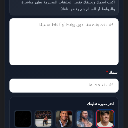
اكتب اسمك وتعليقك فقط. التعليقات المحترمة تظهر مباشرة،
والروابط أو السبام يتم رفضها تلقائيًا.
ت
ع
ل
ي
ق
ك
اسمك
*
*
اختر صورة تعليقك