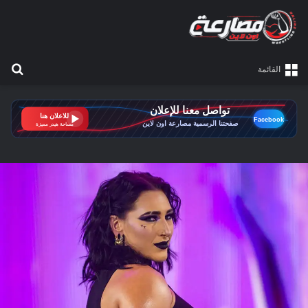
بح
القائمة