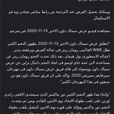
ويمكنك تحميل العرض عند الترجمة من رابط مباشر مجاني ويدعم
الاستكمال
مشاهدة فيديو عرض سماك داون الاخير 13-11-2020 غير مترجم
“انطلق عرض سماك داون الاخير 13-11-2020 بظهور النجم الكبير
بطل WWE العالمى رومان رينز فى صالة العرض وبرفقته مدير
اعماله الاسطورى بول هيمان ،بعد ذلك تحدث النجم رومان رينز عن
مساعدته لابن عمه جاى اوسو فى ابعاد النجم دانيال براين عن عرض
سماك داون ووصوله الى قائد فريق عرض سماك داون فى مهرجان
سيرفايفر سيريس 2020 ،واكد على ان فريق سماك داون هو من
سيفوز فى هذا المهرجان الكبير”.
“واثناء هذا ظهر النجم الكبير دور ماكنتير الذى سيتحدى الافعى راندى
اورتن على لقب بطولة الاتحاد يوم الاثنين القادم ،ومن ثم يتحدث
النجم دور ماكنتير ويؤكد على فوزه يوم الاثنين المقبل بلقب بطولة
الاتحاد وانه من سيواجه النجم رومان رينز فى مهرجان سيرفايفر