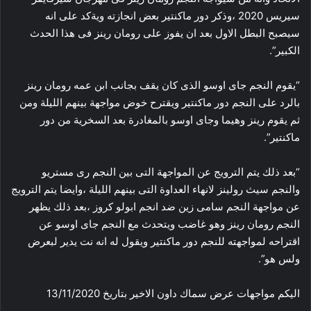
سيريس 2020 ،وذكر دور ماكنتير بعض انجازته ويةكد على انه
سيصبح البطل الاول بعد ان يفوز على رومان رينز فى هذا الحدث
الكبير”.
“يقوم النجم جاى اوسو الذى كان يقف بجانب ابن عمه رومان رينز
بالرد على النجم دور ماكنتير ويقترح خوض مواجهة بينهم الليلة ومن
ثم يقوم رينز وهيما وجاى اوسو بالمغادرة بعد السخرية من دور
ماكنتير”.
“بعد ذلك يتم الترويج عن المواجهة التى بين النجم رى مستريو
والنجم سيث رولينز لانهاء العداوة التى بينهم الليلة ،وايضا يتم الترويج
عن مواجهة النجم سامى زين ضد انجم ابولو كروز ،بعد ذلك يظهر
النجم رومان رينز وهو غاضب ويتحدث مع النجم جاى اوسو عن
اقتراحه لمواجهته للنجم دور ماكنتير ويقول له انه نت يدير لبعرض
ولس هو”.
اليكم مواجهات عرض سماك داون الاخير بتاريخ 13/11/2020