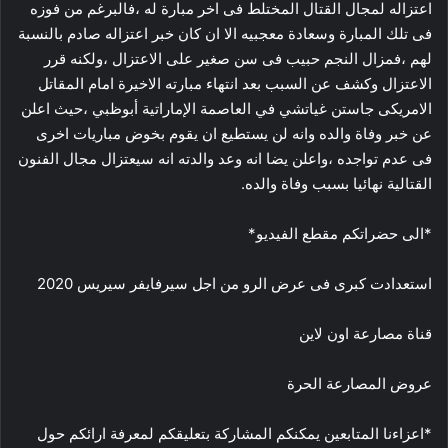
اعتزاله لمجال القتال المختلط فى اخر مبارة له ،فالبرغم من فوزه
فى تلك المبارة وسعادة معجبيه الا ان كان خبر اعتزاله صادم بالنسبة
لهم ،فمزال النجم حبيب فى سن صغير على الاعتزال ،ولكنه قرر
الاعتزال وكشف عن السبب بعد انتهاء مبارته الاخيرة امام المقاتل
الامريكى جاستن غياتشي في العاصمة الإماراتية أبوظبي ،حيث اعلن
عن خبر وفاة والده وانه لن يستطيع ان يقوم بخوض مباريات اخرى
فى عدم تواجده ،واعلن يضا انه وعد والدته انه سيعتزال مجال الفنون
القتالية نهائيا بسبب وفاة والده.
*الى حضراتكم مقطع الفيديو*
استعدادت كبرى فى عرض الرو من اجل سيرفايفر سيريس 2020
قناة مصارعة اون لاين
عروض المصارعة الحرة
*اعزاءنا المتابعين يمكنكم المشاركة بتعليقكم لمعرفة ارائكم حول