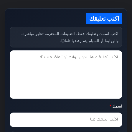
اكتب تعليقك
اكتب اسمك وتعليقك فقط. التعليقات المحترمة تظهر مباشرة،
والروابط أو السبام يتم رفضها تلقائيًا.
ت
ع
ل
ي
ق
ك
اسمك
*
*