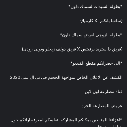
*بطولة السيدات لسماك داون*
{ساشا بانكس X كارميلا}
*بطولة الزوجى لعرض سماك داون*
{فريق ذا ستريد برفيتس X فريق دولف زيجلر وبوبى رودى}
*الى حضراتكم مقطع الفيديو*
الكشف عن الاعلان الخاص بمواجهة الجحيم فى تى ال سى 2020
قناة مصارعة اون لاين
عروض المصارعة الحرة
*اعزاءنا المتابعين يمكنكم المشاركة بتعليقكم لمعرفة ارائكم حول
هذا الموضوع*