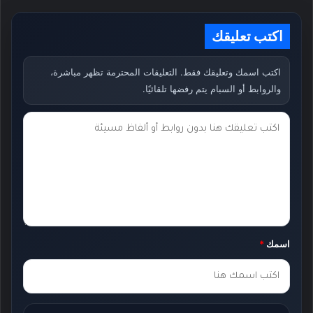
اكتب تعليقك
اكتب اسمك وتعليقك فقط. التعليقات المحترمة تظهر مباشرة،
والروابط أو السبام يتم رفضها تلقائيًا.
ت
ع
ل
ي
ق
ك
اسمك
*
*