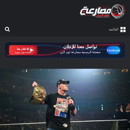
بح
القائمة