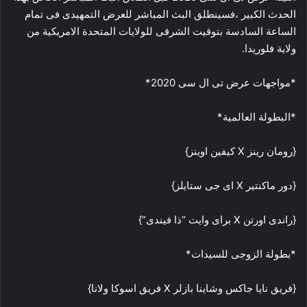
الحدث الكبير ،فسينطلق البث المباشر للعرض التمهيدى فى تمام
الساعة السادسة بتوقيت الشرقى للولايات المتحدة الامريكية من
ولاية فلوريدا.
*مواجهات عرض تى ال سى 2020*
*البطولة العالمية*
{رومان رينز X كيفين اوينز}
{دور ماكنتير X اى جى ستايلز}
{راندى اورتن X براى وايت “ذا فيندى”}
*بطولة الزوجى للسيدات*
{فريق نايا جاكس وشاينا بازلر X فريق اسوكا ولانا}