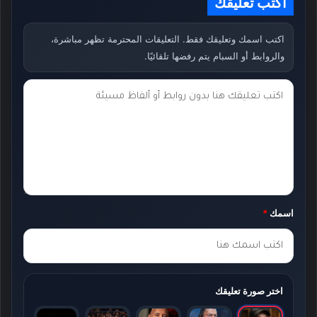
اكتب تعليقك
اكتب اسمك وتعليقك فقط. التعليقات المحترمة تظهر مباشرة،
والروابط أو السبام يتم رفضها تلقائيًا.
ت
ع
ل
ي
ق
ك
اسمك
*
*
اختر صورة تعليقك