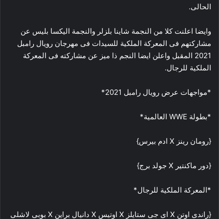
الحالى.
وايضا اعلنت كلا من النجمة شاينا بلزلر والنجمة اليكسا بليس عن
مشاركتهم فى المعركة الملكية للسيدات فى مهرجان رويال رامبل
2021 المقبل واعلن ايضا النجم ذا ميز عن مشاركته فى المعركة
الملكية للرجال.
*مواجهات عرض رويال رامبل 2021*
*بطولة WWE العالمية*
{رومان رينز X ادم بيرس}
{دور ماكنتير X جولد برج}
*المعركة الملكية للرجال*
{راندى اوتن X اى جى ستايلز X اوتيس X دانيال براين X بوبى لاشلى