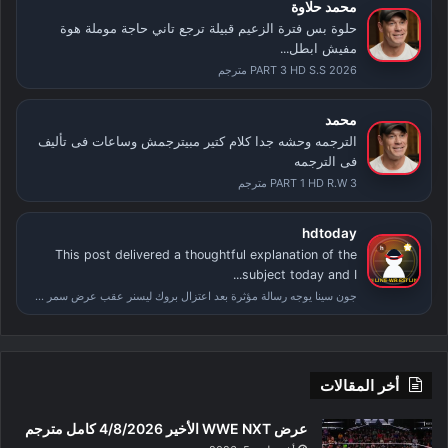
محمد حلاوة
حلوة بس فترة الزعيم قبيلة ترجع تاني حاجة موملة هوة
مفيش ابطل...
PART 3 HD S.S 2026 مترجم
محمد
الترجمه وحشه جدا كلام كتير مبيترجمش وساعات فى تأليف
فى الترجمه
PART 1 HD R.W 3 مترجم
hdtoday
This post delivered a thoughtful explanation of the
subject today and I...
جون سينا يوجه رسالة مؤثرة بعد اعتزال بروك ليسنر عقب عرض سمر سلام
أخر المقالات
عرض WWE NXT الأخير 4/8/2026 كامل مترجم