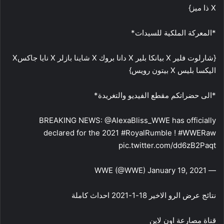
X ذا ميز}
*المعركة الملكية للسيدات*
{شارلوت فلير X بيانكا بلير X دانا بروك X شاينا بازلر X نايا جاكسX
اليكسا بليس X بيتون رويس}
*الى حضراتكم مقطع الفيديو والتغريدة*
BREAKING NEWS: @AlexaBliss_WWE has officially
declared for the 2021 #RoyalRumble ! #WWERaw
pic.twitter.com/dd6zB2Paqt
— WWE (@WWE) January 19, 2021
نتائج عرض الرو الاخير 18-1-2021 احداث كاملة
قناة مصارعة اون لاين