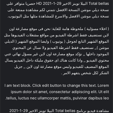
Total bellas البيلا توينز الاخير 29-1-2021 HD حصريا متوافر على
نسخة ديلي موشن النسخة الافضل نتمني لكم مشاهدة ممتعة على
نسخة ديلي موشن الافضل والاسرع للمشاهدة مثلها مثل اليوتيوب.
( اخلاء مسؤلية ) ملحوظة هامة للغاية: نحن فى موقع مصارعة اون
لاين نستضيف فقط اشرطة الفيديو من مواقع مشغلات الفيديوها مثل
الموقع الشهير التابع لجوجل ( يوتيوب ) وايضا الموقع الشهير ( الديلي
موشن ),, نستضيف فقط اشرطة الفيديو ولا نسال عن المحتوي
الموجود داخلها ,, نؤكد موقع مصارعة اون لاين غير مسؤل نهائي عني
محتوي الفيديو ,, واذا كانت هناك اى حقوق مليكة داخل الفيديو يسال
الموقع المضيف للفيديو وليس موقع مصارعة اون لاين ,, جزيل
الشكر لكل شخص يتفهم الامر .
I am text block. Click edit button to change this text. Lorem
ipsum dolor sit amet, consectetur adipiscing elit. Ut elit
tellus, luctus nec ullamcorper mattis, pulvinar dapibus leo.
مشاهدة فيديو برنامج Total bellas البيلا توينز الاخير 29-1-2021