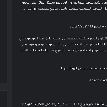
ا ,, نؤكد موقع مصارعة اون لاين غير مسؤل نهائي عني محتوي
يسال الموقع المضيف للفيديو وليس موقع مصارعة اون لاين ,,
كداون الاخير يمكنك وضعها فى تعليق داخل هذا الموضوع حتي
شاركة العرض مع الاصدقاء على الفيس بوك وتويتر وغيرها من
س بوك وتويتر ليصلكم كل جديد وحصري فى عالم المصارعة الحرة
ناء مشاهدة عرض الرو الاخير…!
هدة ممتعة .
موقع مصارعة اون لاين يقدم لكم مشاهدة وتحميل عرض AJPW الاخير بتاريخ 13-1-2021 غير مترجم على الاجزاء المتواجده