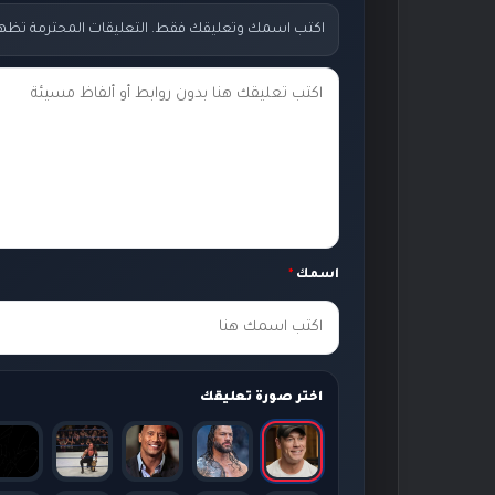
اكتب اسمك وتعليقك فقط. التعليقات المحترمة تظهر مب
ت
ع
ل
ي
ق
ك
اسمك
*
*
اختر صورة تعليقك