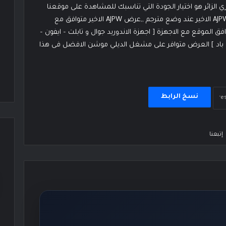
الزائر هو اختيار الجودة التي تناسبك للمشاهدة على موقعنا
مصارعة حرة اون لاين وانقر عليها وشاهد او حمل عرض AJPW الاخير عند وضع مترجم ,,عرض AJPW الاخير متوافق مع
فق الموقع مع الاجهزة [ اجهزة الاندوريد جوال و تابلت – ايفون –
لاي باد ] العرض متوافر على مشغل الديلي موشن الافضل فى هذا
نسخ الرابط
إتبعنا