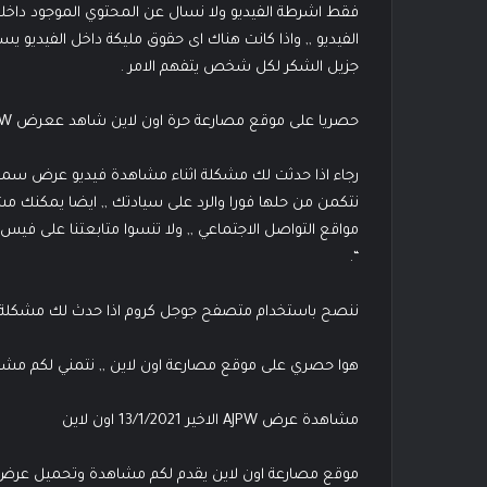
فقط اشرطة الفيديو ولا نسال عن المحتوي الموجود داخله
الفيديو ,, واذا كانت هناك اى حقوق مليكة داخل الفيديو 
جزيل الشكر لكل شخص يتفهم الامر .
حصريا على موقع مصارعة حرة اون لاين شاهد ععرض AJPW الاخير 13 /1/2021 كامل
رجاء اذا حدثت لك مشكلة اثناء مشاهدة فيديو عرض سما
نتكمن من حلها فورا والرد على سيادتك ,, ايضا يمكنك م
مواقع التواصل الاجتماعي ,, ولا تنسوا متابعتنا على في
“.
ننصح باستخدام متصفح جوجل كروم اذا حدث لك مشكلة اث
هوا حصري على موقع مصارعة اون لاين ,, نتمني لكم مشا
مشاهدة عرض AJPW الاخير 13/1/2021 اون لاين