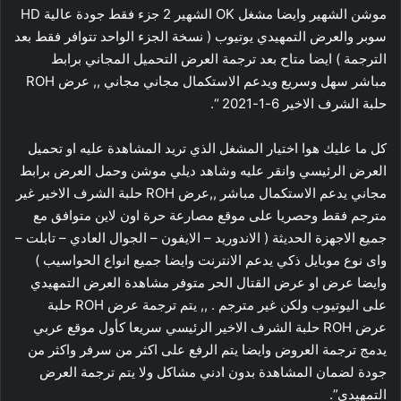
موشن الشهير وايضا مشغل OK الشهير 2 جزء فقط جودة عالية HD
سوبر والعرض التمهيدي يوتيوب ( نسخة الجزء الواحد تتوافر فقط بعد
الترجمة ) ايضا متاح بعد ترجمة العرض التحميل المجاني برابط
مباشر سهل وسريع ويدعم الاستكمال مجاني مجاني ,, عرض ROH
حلبة الشرف الاخير 6-1-2021 “.
كل ما عليك هوا اختيار المشغل الذي تريد المشاهدة عليه او تحميل
العرض الرئيسي وانقر عليه وشاهد ديلي موشن وحمل العرض برابط
مجاني يدعم الاستكمال مباشر ,,عرض ROH حلبة الشرف الاخير غير
مترجم فقط وحصريا على موقع مصارعة حرة اون لاين متوافق مع
جميع الاجهزة الحديثة ( الاندوريد – الايفون – الجوال العادي – تابلت –
واى نوع موبايل ذكي يدعم الانترنت وايضا جميع انواع الحواسيب )
وايضا عرض او عرض القتال الحر متوفر مشاهدة العرض التمهيدي
على اليوتيوب ولكن غير مترجم . ,, يتم ترجمة عرض ROH حلبة
عرض ROH حلبة الشرف الاخير الرئيسي سريعا كأول موقع عربي
يدمج ترجمة العروض وايضا يتم الرفع على اكثر من سرفر واكثر من
جودة لضمان المشاهدة بدون ادني مشاكل ولا يتم ترجمة العرض
التمهيدي”.