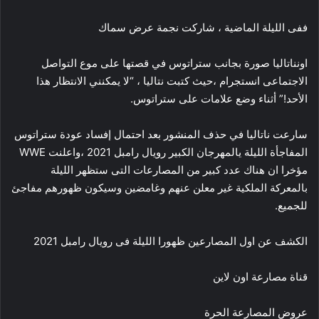
ففى الليلة الماضية ، شاركت نجمة عرض سماك
اونناتاليا صورة بجانب ستراتوس في قصتها على موع التواصل
الاجتماعى انستجرام ،حيث كتبت نتاليا ، “لا يمكنني الانتظار هذا
الأحد!” أثناء وضع علامات على ستراتوس.
سارعت ناتاليا في حذف المنشور بعد احتمال إفساد عودة ستراتوس
المفاجأة الليلة يالمهرجان الكبير رويال رامبل 2021 ،واعلنت WWE
مؤخرا ان هناك عدد كبير من المصارعات التى ستظهر الليلة
بالمعركة الملكية غير معلن عنهم وغامضين وسيكون ظهورهم مفاجئ
للجميع.
الكشف عن اول المصارعين ظهورا الليلة فى رويال رامبل 2021
قناة مصارعة اون لاين
عروض المصارعة الحرة