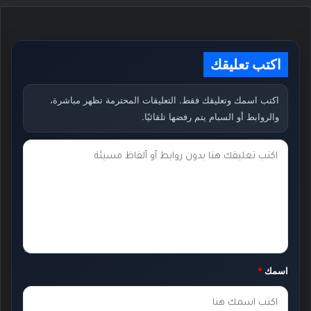
اكتب تعليقك
اكتب اسمك وتعليقك فقط. التعليقات المحترمة تظهر مباشرة،
والروابط أو السبام يتم رفضها تلقائيًا.
ت
ع
ل
ي
ق
ك
اسمك
*
*