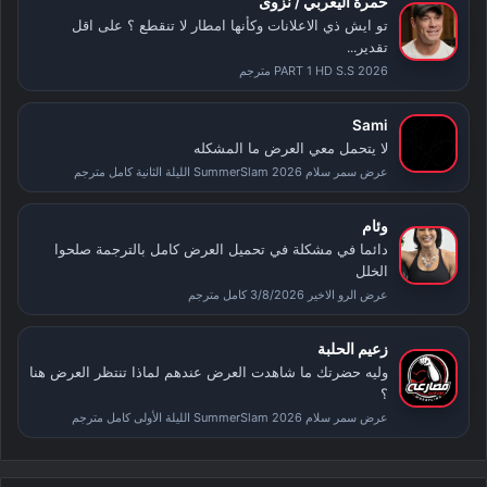
حمرة اليعربي / نزوى
تو ايش ذي الاعلانات وكأنها امطار لا تنقطع ؟ على اقل
تقدير...
PART 1 HD S.S 2026 مترجم
Sami
لا يتحمل معي العرض ما المشكله
عرض سمر سلام SummerSlam 2026 الليلة الثانية كامل مترجم
وئام
دائما في مشكلة في تحميل العرض كامل بالترجمة صلحوا
الخلل
عرض الرو الاخير 3/8/2026 كامل مترجم
زعيم الحلبة
وليه حضرتك ما شاهدت العرض عندهم لماذا تنتظر العرض هنا
؟
عرض سمر سلام SummerSlam 2026 الليلة الأولى كامل مترجم