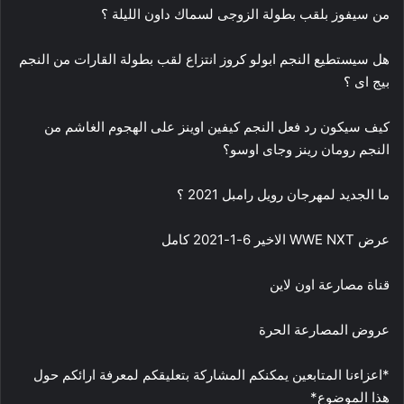
من سيفوز بلقب بطولة الزوجى لسماك داون الليلة ؟
هل سيستطيع النجم ابولو كروز انتزاع لقب بطولة القارات من النجم
بيج اى ؟
كيف سيكون رد فعل النجم كيفين اوينز على الهجوم الغاشم من
النجم رومان رينز وجاى اوسو؟
ما الجديد لمهرجان رويل رامبل 2021 ؟
عرض WWE NXT الاخير 6-1-2021 كامل
قناة مصارعة اون لاين
عروض المصارعة الحرة
*اعزاءنا المتابعين يمكنكم المشاركة بتعليقكم لمعرفة ارائكم حول
هذا الموضوع*