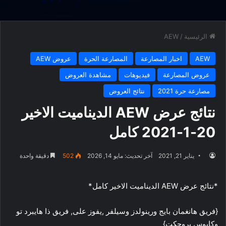
الرئيسية
/
AEW
AEW
اخبار المصارعة
المصارعة الحرة
عروض AEW
عروض المصارعة
فيديوهات
مشاهدة العروض
مصارعة حرة 2021
نتائج العروض
نتائج عرض AEW الديناميت الاخير
20-1-2021 كامل
يناير 21, 2021
آخر تحديث: مايو 14, 2026
502
دقيقة واحدة
*نتائج عرض AEW الديناميت الاخير كامل*
{فريق هانغمان بايج ورينولدز وسيلفر ,يفوز على, فريق ذا هايبرد تو
وكايوس بروجكت}