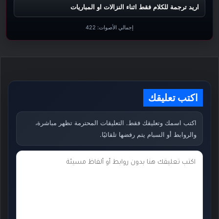
اريد ترجمة للكلام فقط اثناء النزالات او المباريات
إجمالي الأصوات:
422
اكتب تعليقك
اكتب اسمك وتعليقك فقط. التعليقات المحترمة تظهر مباشرة،
والروابط أو السبام يتم رفضها تلقائيًا.
ت
ع
ل
ي
ق