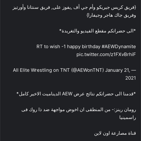
{فريق كريس جيريكو وأم جي أف ,يفوز على, فريق سنتانا وأورتيز
وفريق جاك هاجر وجيفارا}
*الى حضراتكم مقطع الفيديو والتغريدة*
RT to wish -1 happy birthday #AEWDynamite
pic.twitter.com/z1FXvBrhiF
— All Elite Wrestling on TNT (@AEWonTNT) January 21,
2021
*قدمنا الى حضراتكم نتائج عرض AEW الديناميت الاخير كامل*
رومان رينز:- من المنطقى ان اخوض مواجهة ضد ذا روك فى
راسمينيا
قناة مصارعة اون لاين