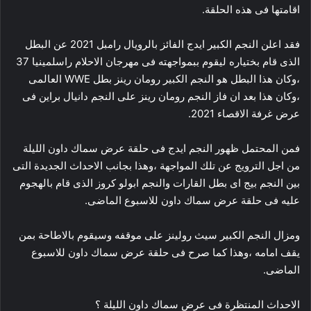
اقامتها فى هذه الحلقة.
فقد اعلن النجم الكبير ايدج الفائز بالرويال رامبل 2021 عن البطل
الذى قام بختياره ليقوم ببمواجهته فى مهرجان الاحلام راسلمينيا 37
،وكان هذا البطل هو النجم الكبير رومان رينز بطل WWE العالمى
،وكان هذا بعد ان فاز النجم رومان رينز على النجم دانيال براين فى
عرض غرفة الاقصاء 2021.
فمن المحتمل ظهور النجم ايدج فى حلقة عرض سماك داون الليلة
من اجل الترويج عن تلك المواجهة ،وهذا بجانب الاحداث الجديدة التى
بين النجم بيج اى بطل القارات والنجم ابولو كروز الذى قام بالهجوم
عليه فى حلقة عرض سماك داون للاسبوع الماضى.
ومزال النجم الكبير سيث رولينز على موقفه وسيقوم بالاطاحة بمن
يقف امامه ،وهذا كما صرح فى حلقة عرض سماك داون للاسبوع
الماضى.
الاحداث المنتظرة فى عرض سماك داون الليلة ؟