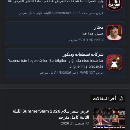
وليه حضرتك ما شاهدت العرض عندهم لماذا تنتظر العرض هنا
؟
عرض سمر سلام SummerSlam 2026 الليلة الأولى كامل مترجم
مختار
جميل جدا جدا
PART 1 HD NXT 4 مترجم
شركات تشطيبات وديكور
Yazınız için teşekkürler. Bu bilgiler ışığında nice insanlar
bilgilenmiş olacaktır.
عرض WWE NXT الأخير 4/8/2026 كامل مترجم
أخر المقالات
عرض سمر سلام SummerSlam 2026 الليلة
الثانية كامل مترجم
أغسطس 7, 2026