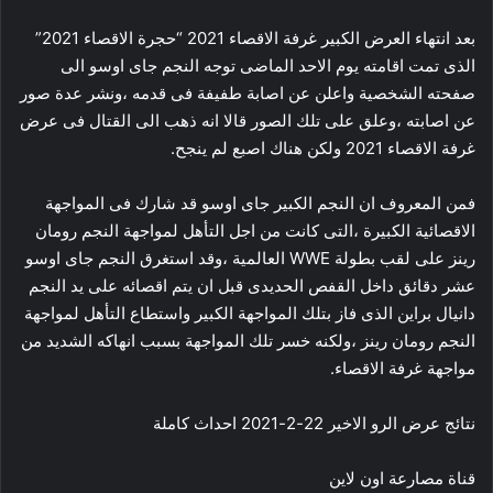
بعد انتهاء العرض الكبير غرفة الاقصاء 2021 “حجرة الاقصاء 2021”
الذى تمت اقامته يوم الاحد الماضى توجه النجم جاى اوسو الى
صفحته الشخصية واعلن عن اصابة طفيفة فى قدمه ،ونشر عدة صور
عن اصابته ،وعلق على تلك الصور قالا انه ذهب الى القتال فى عرض
غرفة الاقصاء 2021 ولكن هناك اصبع لم ينجح.
فمن المعروف ان النجم الكبير جاى اوسو قد شارك فى المواجهة
الاقصائية الكبيرة ،التى كانت من اجل التأهل لمواجهة النجم رومان
رينز على لقب بطولة WWE العالمية ،وقد استغرق النجم جاى اوسو
عشر دقائق داخل القفص الحديدى قبل ان يتم اقصائه على يد النجم
دانيال براين الذى فاز بتلك المواجهة الكبير واستطاع التأهل لمواجهة
النجم رومان رينز ،ولكنه خسر تلك المواجهة بسبب انهاكه الشديد من
مواجهة غرفة الاقصاء.
نتائج عرض الرو الاخير 22-2-2021 احداث كاملة
قناة مصارعة اون لاين