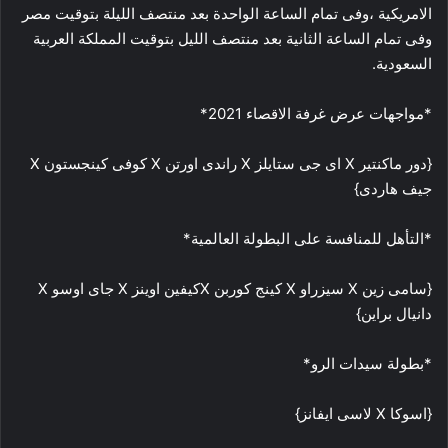
الامريكية ،وفى تمام الساعة الواحدة بعد منتصف الليلة بتوقيت مصر
وفى تمام الساعة الثانية بعد منتصف الليل بتوقيت المملكة العربية
السعودية.
*مواجهات عرض غرفة الاقصاء 2021*
{دور ماكنتير X اى جى ستايلز X راندى اورتن X كوفى كينجستون X
جيف هاردى}
*التأهل للمنافسة على البطولة العالمية*
{سامى زين X سيزراو X كينج كوربن Xكيفين اوينز X جاى اوسو X
دانيال براين}
*بطولة سيدات الرو*
{اسوكا X لاسى ايفانز}