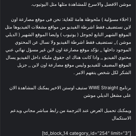
موشن الافضل والاسرع للمشاهدة مثلها مثل اليوتيوب.
( اخلاء مسؤلية ) ملحوظة هامة للغاية: نحن فى موقع مصارعة اون
لاين نستضيف فقط اشرطة الفيديو من مواقع مشغلات الفيديوها مثل
الموقع الشهير التابع لجوجل ( يوتيوب ) وايضا الموقع الشهير ( الديلي
موشن ),, نستضيف فقط اشرطة الفيديو ولا نسال عن المحتوي
الموجود داخلها ,, نؤكد موقع مصارعة اون لاين غير مسؤل نهائي عني
محتوي الفيديو ,, واذا كانت هناك اى حقوق مليكة داخل الفيديو يسال
الموقع المضيف للفيديو وليس موقع مصارعة اون لاين ,, جزيل
الشكر لكل شخص يتفهم الامر .
برنامج WWE Straight ستيف اوستن الاخير يمكنك المشاهدة الان
على مشغل الديلي موشن
ويمكنك تحميل العرض عند الترجمة من رابط مباشر مجاني ويدعم
الاستكمال
[td_block_14 category_id=”254″ limit=”3″]