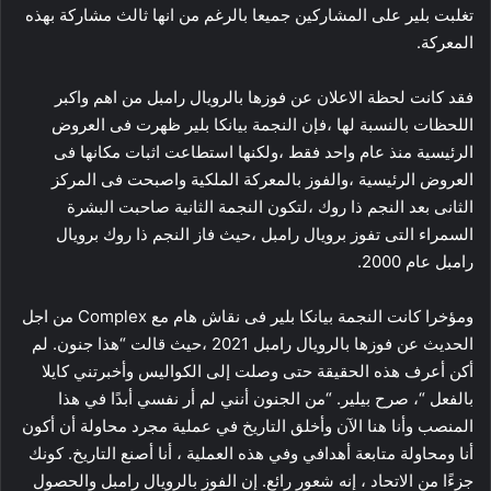
تغلبت بلير على المشاركين جميعا بالرغم من انها ثالث مشاركة بهذه
المعركة.
فقد كانت لحظة الاعلان عن فوزها بالرويال رامبل من اهم واكبر
اللحظات بالنسبة لها ،فإن النجمة بيانكا بلير ظهرت فى العروض
الرئيسية منذ عام واحد فقط ،ولكنها استطاعت اثبات مكانها فى
العروض الرئيسية ،والفوز بالمعركة الملكية واصبحت فى المركز
الثانى بعد النجم ذا روك ،لتكون النجمة الثانية صاحبت البشرة
السمراء التى تفوز برويال رامبل ،حيث فاز النجم ذا روك برويال
رامبل عام 2000.
ومؤخرا كانت النجمة بيانكا بلير فى نقاش هام مع Complex من اجل
الحديث عن فوزها بالرويال رامبل 2021 ،حيث قالت “هذا جنون. لم
أكن أعرف هذه الحقيقة حتى وصلت إلى الكواليس وأخبرتني كايلا
بالفعل “، صرح بيلير. “من الجنون أنني لم أر نفسي أبدًا في هذا
المنصب وأنا هنا الآن وأخلق التاريخ في عملية مجرد محاولة أن أكون
أنا ومحاولة متابعة أهدافي وفي هذه العملية ، أنا أصنع التاريخ. كونك
جزءًا من الاتحاد ، إنه شعور رائع. إن الفوز بالرويال رامبل والحصول