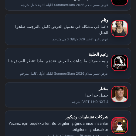
عرض سمر سلام SummerSlam 2026 الليلة الثانية كامل مترجم
وئام
دائما في مشكلة في تحميل العرض كامل بالترجمة صلحوا
الخلل
عرض الرو الاخير 3/8/2026 كامل مترجم
زعيم الحلبة
وليه حضرتك ما شاهدت العرض عندهم لماذا تنتظر العرض هنا
؟
عرض سمر سلام SummerSlam 2026 الليلة الأولى كامل مترجم
مختار
جميل جدا جدا
PART 1 HD NXT 4 مترجم
شركات تشطيبات وديكور
Yazınız için teşekkürler. Bu bilgiler ışığında nice insanlar
bilgilenmiş olacaktır.