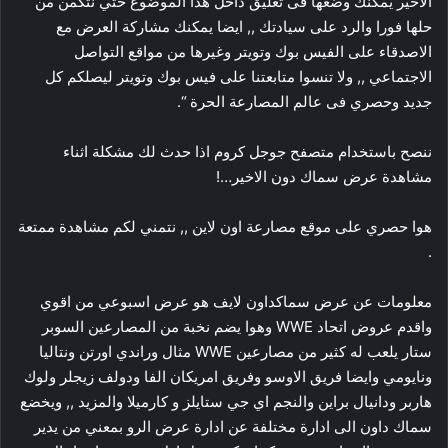
الاخير يمكنك وضعها فى تعليق داخل هذا الموضوع حتي نتكمن من
حلها فورا والرد على سيادتك ,, ايضا يمكنك مشاركة العرض مع
الاصدقاء على الفيس بوك وتويتر وغيرها من مواقع التواصل
الاجتماعي ,, ولا تنسوا متابعتنا على فيس بوك وتويتر ليصلكم كل
جديد وحصري فى عالم المصارعة الحرة “.
ننصح باستخدام متصفح جوجل كروم اذا حدث لك مشكلة اثناء
مشاهدة عرض سماك دون الاخير…!
هوا حصري على موقع مصارعة اون لاين ,, نتمني لكم مشاهدة ممتعة
.
معلومات عن عرض سماكداون لايف هو عرض اسبوعي من اقوي
واقدم عروض اتحاد WWE وهوا يضم نخبة من المصارعين السوبر
ستار يلعب له كثير من مصارعين WWE مثال وراندي اورتن ونتاليا
ونايومي وايضا فريق الاوسو وفريق امريكان الفا ودولف زيجلر ولوك
هاربر ودانيال براين والنجم اي جي ستايلز و كارميلا والمزيد ,, ويخضع
سماك داون الى ادارة مختلفة عن ادارة عرض الرو بمعني من يدير