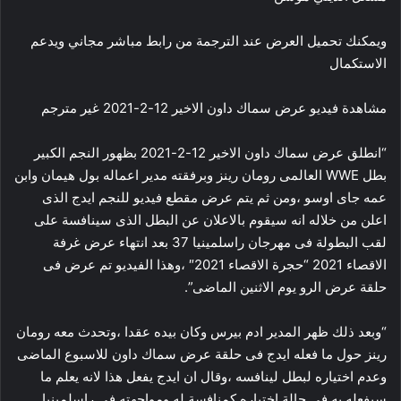
ويمكنك تحميل العرض عند الترجمة من رابط مباشر مجاني ويدعم
الاستكمال
مشاهدة فيديو عرض سماك داون الاخير 12-2-2021 غير مترجم
“انطلق عرض سماك داون الاخير 12-2-2021 بظهور النجم الكبير
بطل WWE العالمى رومان رينز وبرفقته مدير اعماله بول هيمان وابن
عمه جاى اوسو ،ومن ثم يتم عرض مقطع فيديو للنجم ايدج الذى
اعلن من خلاله انه سيقوم بالاعلان عن البطل الذى سينافسة على
لقب البطولة فى مهرجان راسلمينيا 37 بعد انتهاء عرض غرفة
الاقصاء 2021 “حجرة الاقصاء 2021″ ،وهذا الفيديو تم عرض فى
حلقة عرض الرو يوم الاثنين الماضى”.
“وبعد ذلك ظهر المدير ادم بيرس وكان بيده عقدا ،وتحدث معه رومان
رينز حول ما فعله ايدج فى حلقة عرض سماك داون للاسبوع الماضى
وعدم اختياره لبطل لينافسه ،وقال ان ايدج يفعل هذا لانه يعلم ما
سيفعله به فى حالة اختياره كمنافسة له ومواجهته فى راسلمينيا