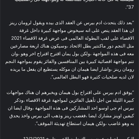
37”.
“بعد ذلك يتحدث ادم بيرس عن العقد الذى بيده ويقول لرومان رينز
ان هذا العقد ينص على انه سيخوض مواجهة كبيرة داخل غرفة
الاقصاء على لقب البطولة العالمى فى عرض غرفة الاقصاء 2021
مثل النجم دور ماكنتير بطل الاتحاد ،وسيكون هناك اربعة مصارعين
معه فى هذه المواجهة ،ولكن بول يمان اقترح اقتراح اخر وهو ،وان
تتم مواجهة اقصائية كبيرة بين المنافسين والفائز يقوم بمواجهة النجم
رومان رينز ،واشار ايضا هيمان ان موكله يستطيع ان يفعل ما يريده
لان لديه صلحيات كثيرة فهو البطل العالمى”.
“يوفق ادم بيرس على اقتراح بول هيمان ويخبرهم ان هناك مواجهات
كبيرة الليلة من اجل تأهيل الفائزين لمواجهة غرفة الاقصاء ،وذكر
بيرس ام جى اوسو احد المشاركين فى هذه المواجهة ،وقال ايضا ان
كيفين اوينز مشارك ايضا ،فغضب رينز وذهب الى بيرس واخذ يحدق
به وهو غاضب ،ولكن هيمان استطاع تهديئة الموقف”.
اليكم مواجهات عرض سماك داون الاخير بتاريخ 12/2/2021