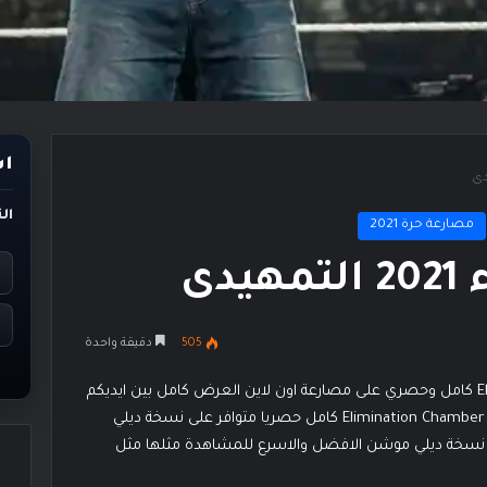
اس
ال
مصارعة حرة 2021
دى
505
دقيقة واحدة
مشاهدة عرض غرفة الاقصاء 2021 Elimination Chamber كامل وحصري على مصارعة اون لاين العرض كامل بين ايديكم
متابعينا الكرام بجودة عالية HD عرض غرفة الاقصاء 2021 Elimination Chamber كامل حصريا متوافر على نسخة ديلي
سخة ديلي موشن الافضل والاسرع للمشاهدة مثلها مثل