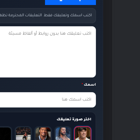
اكتب اسمك وتعليقك فقط. التعليقات المحترمة تظهر مب
ت
ع
ل
ي
ق
ك
اسمك
*
*
اختر صورة تعليقك