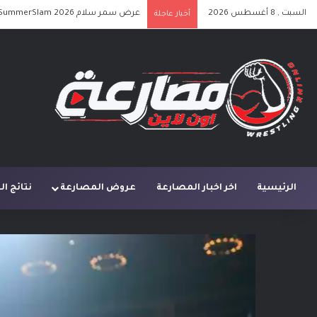
السبت , 8 أغسطس 2026
عرض سمر سلام SummerSlam 2026 الليلة الأولى كامل مترجم
أخبار عاجلة
الرئيسية
اخر اخبار المصارعة
عروض المصارعة
نتائج ا